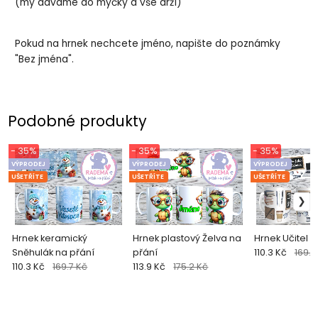
(my dáváme do myčky a vše drží)
Pokud na hrnek nechcete jméno, napište do poznámky
"Bez jména".
Podobné produkty
- 35%
- 35%
- 35%
VÝPRODEJ
VÝPRODEJ
VÝPRODEJ
UŠETŘÍTE
UŠETŘÍTE
UŠETŘÍTE
Hrnek keramický
Hrnek plastový Želva na
Hrnek Učitel -
Sněhulák na přání
přání
110.3 Kč
169.7
110.3 Kč
169.7 Kč
113.9 Kč
175.2 Kč