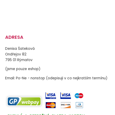
ADRESA
Denisa Šateková
Ondřejov 82
795 01 Rýmařov
(jsme pouze eshop)
Email: Po-Ne - nonstop (odepisuji v co nejkratším termínu)