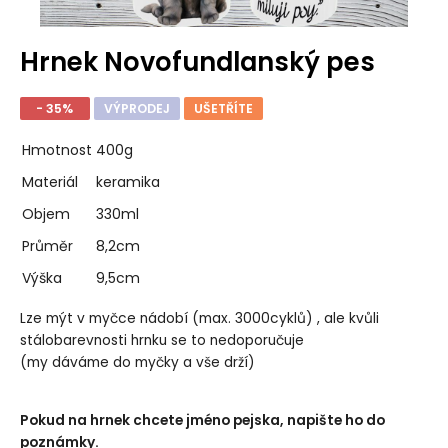
Hrnek Novofundlanský pes
- 35%
VÝPRODEJ
UŠETŘÍTE
Hmotnost
400g
Materiál
keramika
Objem
330ml
Průměr
8,2cm
Výška
9,5cm
Lze mýt v myčce nádobí (max. 3000cyklů) , ale kvůli
stálobarevnosti hrnku se to nedoporučuje
(my dáváme do myčky a vše drží)
Pokud na hrnek chcete jméno pejska, napište ho do
poznámky.