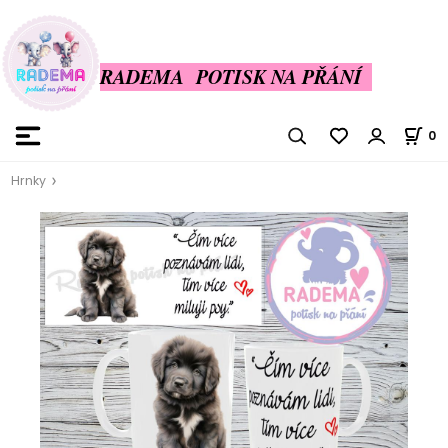
RADEMA POTISK NA PŘÁNÍ
0
Hrnky