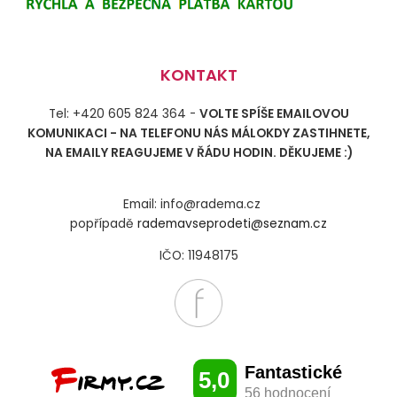
KONTAKT
Tel: +420 605 824 364 -
VOLTE SPÍŠE EMAILOVOU
KOMUNIKACI - NA TELEFONU NÁS MÁLOKDY ZASTIHNETE,
NA EMAILY REAGUJEME V ŘÁDU HODIN. DĚKUJEME :)
Email: info@radema.cz
popřípadě
rademavseprodeti@seznam.cz
IČO: 11948175