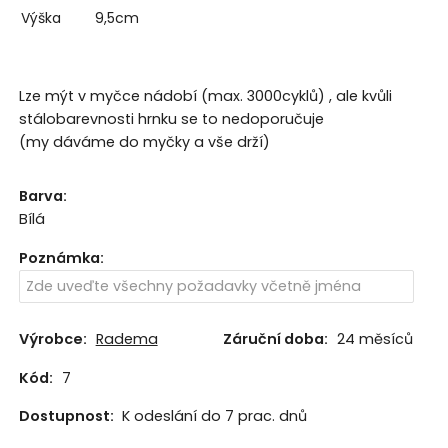
Výška
9,5cm
Lze mýt v myčce nádobí (max. 3000cyklů) , ale kvůli
stálobarevnosti hrnku se to nedoporučuje
(my dáváme do myčky a vše drží)
Barva
:
Bílá
Poznámka
:
Výrobce:
Radema
Záruční doba:
24 měsíců
Kód:
7
Dostupnost:
K odeslání do 7 prac. dnů