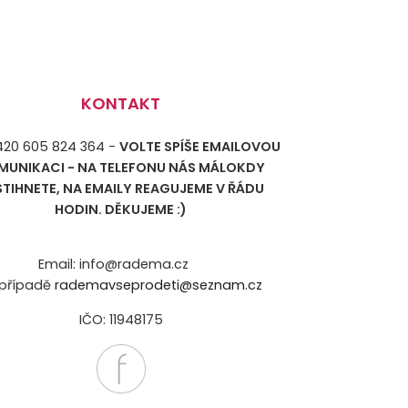
KONTAKT
+420 605 824 364 -
VOLTE SPÍŠE EMAILOVOU
MUNIKACI - NA TELEFONU NÁS MÁLOKDY
STIHNETE, NA EMAILY REAGUJEME V ŘÁDU
HODIN. DĚKUJEME :)
Email: info@radema.cz
případě
rademavseprodeti@seznam.cz
IČO: 11948175