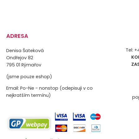
ADRESA
Tel: 
Denisa Šateková
KO
Ondřejov 82
ZA
795 01 Rýmařov
(jsme pouze eshop)
Email: Po-Ne - nonstop (odepisuji v co
nejkratším termínu)
po