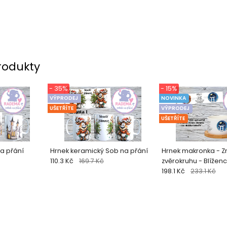
rodukty
- 35%
- 15%
VÝPRODEJ
NOVINKA
UŠETŘÍTE
VÝPRODEJ
UŠETŘÍTE
a přání
Hrnek keramický Sob na přání
Hrnek makronka - 
110.3 Kč
169.7 Kč
zvěrokruhu - Blíženc
198.1 Kč
233.1 Kč