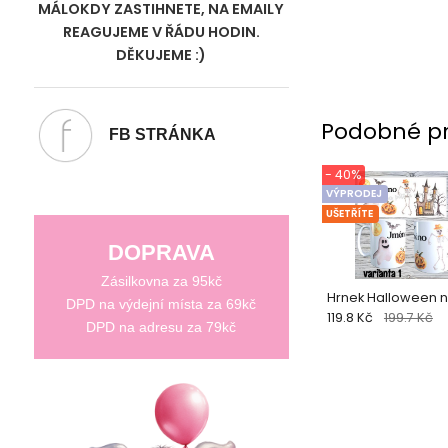
MÁLOKDY ZASTIHNETE, NA EMAILY
REAGUJEME V ŘÁDU HODIN.
DĚKUJEME :)
Podobné p
FB STRÁNKA
- 40%
VÝPRODEJ
UŠETŘÍTE
DOPRAVA
Zásilkovna za 95kč
Hrnek Halloween n
DPD na výdejní místa za 69kč
119.8 Kč
199.7 Kč
DPD na adresu za 79kč