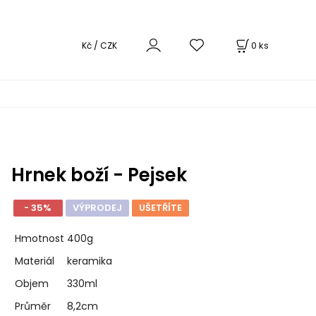
0
ks
Kč / CZK
Hrnek boží - Pejsek
- 35%
VÝPRODEJ
UŠETŘÍTE
Hmotnost
400g
Materiál
keramika
Objem
330ml
Průměr
8,2cm