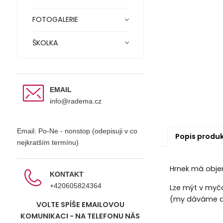
FOTOGALERIE
ŠKOLKA
EMAIL
info@radema.cz
Email: Po-Ne - nonstop (odepisuji v co
Popis produ
nejkratším termínu)
Hrnek má obje
KONTAKT
+420605824364
Lze mýt v myčc
(my dáváme do
VOLTE SPÍŠE EMAILOVOU
KOMUNIKACI - NA TELEFONU NÁS