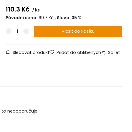
110.3
Kč
ks
Původní cena
169.7
Kč
Sleva
35
%
Sledovat produkt
Přidat do oblíbených
Sdílet
se to nedoporučuje