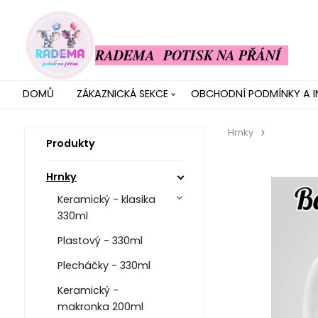
RADEMA POTISK NA PŘÁNÍ
DOMŮ
ZÁKAZNICKÁ SEKCE
OBCHODNÍ PODMÍNKY A 
Hrnky
Produkty
Hrnky
Keramický - klasika
330ml
Plastový - 330ml
Plecháčky - 330ml
Keramický -
makronka 200ml