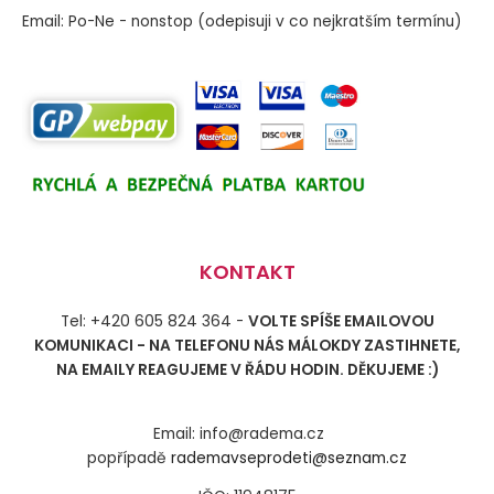
Email: Po-Ne - nonstop (odepisuji v co nejkratším termínu)
KONTAKT
Tel: +420 605 824 364 -
VOLTE SPÍŠE EMAILOVOU
KOMUNIKACI - NA TELEFONU NÁS MÁLOKDY ZASTIHNETE,
NA EMAILY REAGUJEME V ŘÁDU HODIN. DĚKUJEME :)
Email: info@radema.cz
popřípadě
rademavseprodeti@seznam.cz