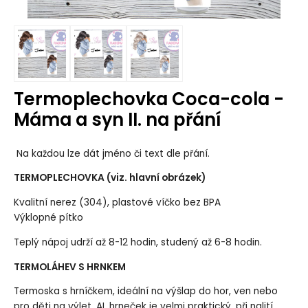
Termoplechovka Coca-cola -
Máma a syn II. na přání
Na každou lze dát jméno či text dle přání.
TERMOPLECHOVKA (viz. hlavní obrázek)
Kvalitní nerez (304), plastové víčko bez BPA
Výklopné pítko
Teplý nápoj udrží až 8-12 hodin, studený až 6-8 hodin.
TERMOLÁHEV S HRNKEM
Termoska s hrníčkem, ideální na výšlap do hor, ven nebo
pro děti na výlet. AL hrneček je velmi praktický, při nalití