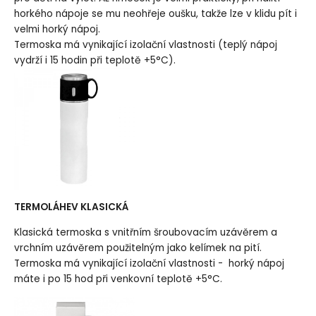
horkého nápoje se mu neohřeje oušku, takže lze v klidu pít i
velmi horký nápoj.
Termoska má vynikající izolační vlastnosti (teplý nápoj
vydrží i 15 hodin při teplotě +5°C).
TERMOLÁHEV KLASICKÁ
Klasická termoska s vnitřním šroubovacím uzávěrem a
vrchním uzávěrem použitelným jako kelímek na pití.
Termoska má vynikající izolační vlastnosti - horký nápoj
máte i po 15 hod při venkovní teplotě +5°C.