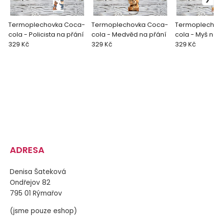
Termoplechovka Coca-
Termoplechovka Coca-
Termoplecho
cola - Policista na přání
cola - Medvěd na přání
cola - Myš na
329 Kč
329 Kč
329 Kč
ADRESA
Denisa Šateková
Ondřejov 82
795 01 Rýmařov
(jsme pouze eshop)