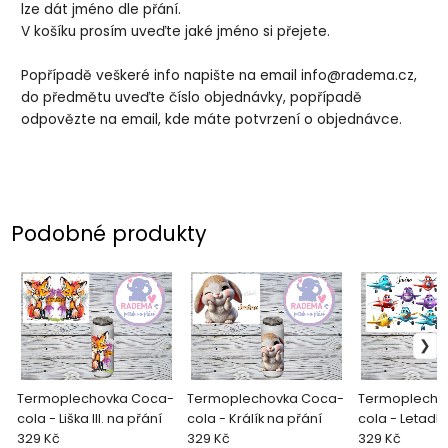
lze dát jméno dle přání.
V košíku prosím uveďte jaké jméno si přejete.
Popřípadě veškeré info napište na email info@radema.cz,
do předmětu uveďte číslo objednávky, popřípadě
odpovězte na email, kde máte potvrzení o objednávce.
Podobné produkty
Termoplechovka Coca-
Termoplechovka Coca-
Termoplecho
cola - Liška III. na přání
cola - Králík na přání
cola - Letadla
329 Kč
329 Kč
329 Kč