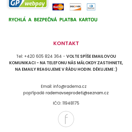
KONTAKT
Tel: +420 605 824 364 -
VOLTE SPÍŠE EMAILOVOU
KOMUNIKACI - NA TELEFONU NÁS MÁLOKDY ZASTIHNETE,
NA EMAILY REAGUJEME V ŘÁDU HODIN. DĚKUJEME :)
Email: info@radema.cz
popřípadě
rademavseprodeti@seznam.cz
IČO: 11948175