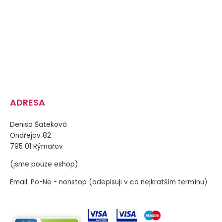
ADRESA
Denisa Šateková
Ondřejov 82
795 01 Rýmařov
(jsme pouze eshop)
Email: Po-Ne - nonstop (odepisuji v co nejkratším termínu)