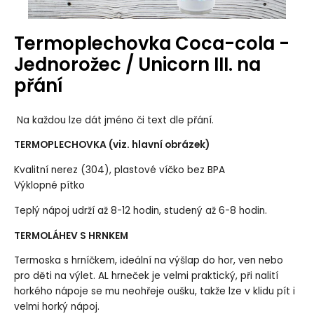
Termoplechovka Coca-cola -
Jednorožec / Unicorn III. na
přání
Na každou lze dát jméno či text dle přání.
TERMOPLECHOVKA (viz. hlavní obrázek)
Kvalitní nerez (304), plastové víčko bez BPA
Výklopné pítko
Teplý nápoj udrží až 8-12 hodin, studený až 6-8 hodin.
TERMOLÁHEV S HRNKEM
Termoska s hrníčkem, ideální na výšlap do hor, ven nebo
pro děti na výlet. AL hrneček je velmi praktický, při nalití
horkého nápoje se mu neohřeje oušku, takže lze v klidu pít i
velmi horký nápoj.