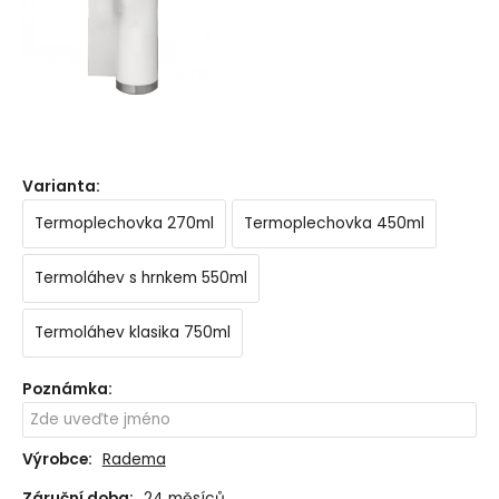
Varianta
:
Termoplechovka 270ml
Termoplechovka 450ml
Termoláhev s hrnkem 550ml
Termoláhev klasika 750ml
Poznámka
:
Výrobce:
Radema
Záruční doba:
24 měsíců