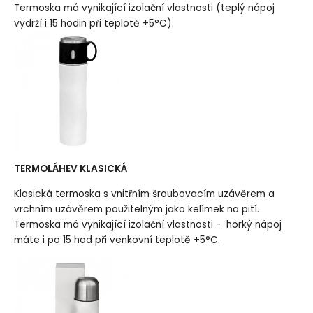
Termoska má vynikající izolační vlastnosti (teplý nápoj
vydrží i 15 hodin při teplotě +5°C).
TERMOLÁHEV KLASICKÁ
Klasická termoska s vnitřním šroubovacím uzávěrem a
vrchním uzávěrem použitelným jako kelímek na pití.
Termoska má vynikající izolační vlastnosti - horký nápoj
máte i po 15 hod při venkovní teplotě +5°C.