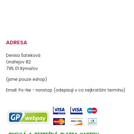
ADRESA
Denisa Šateková
Ondřejov 82
795 01 Rýmařov
(jsme pouze eshop)
Email: Po-Ne - nonstop (odepisuji v co nejkratším termínu)