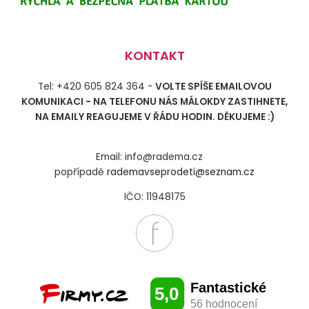
KONTAKT
Tel: +420 605 824 364 -
VOLTE SPÍŠE EMAILOVOU
KOMUNIKACI - NA TELEFONU NÁS MÁLOKDY ZASTIHNETE,
NA EMAILY REAGUJEME V ŘÁDU HODIN. DĚKUJEME :)
Email: info@radema.cz
popřípadě
rademavseprodeti@seznam.cz
IČO: 11948175