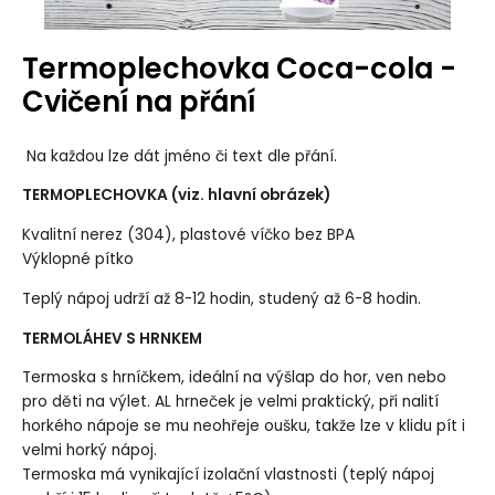
Termoplechovka Coca-cola -
Cvičení na přání
Na každou lze dát jméno či text dle přání.
TERMOPLECHOVKA (viz. hlavní obrázek)
Kvalitní nerez (304), plastové víčko bez BPA
Výklopné pítko
Teplý nápoj udrží až 8-12 hodin, studený až 6-8 hodin.
TERMOLÁHEV S HRNKEM
Termoska s hrníčkem, ideální na výšlap do hor, ven nebo
pro děti na výlet. AL hrneček je velmi praktický, při nalití
horkého nápoje se mu neohřeje oušku, takže lze v klidu pít i
velmi horký nápoj.
Termoska má vynikající izolační vlastnosti (teplý nápoj