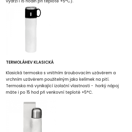
vydrží i 15 hodin při teplotě +5°C).
TERMOLÁHEV KLASICKÁ
Klasická termoska s vnitřním šroubovacím uzávěrem a
vrchním uzávěrem použitelným jako kelímek na pití.
Termoska má vynikající izolační vlastnosti - horký nápoj
máte i po 15 hod při venkovní teplotě +5°C.