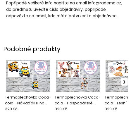
Popřípadě veškeré info napište na email info@radema.cz,
do předmětu uveďte číslo objednávky, popřípadě
odpovězte na email, kde máte potvrzení o objednávce.
Podobné produkty
Termoplechovka Coca-
Termoplechovka Coca-
Termoplecho
cola - Náklaďák II. na
cola - Hospodářské
cola - Lesní zv
přání
329 Kč
zvířata na přání
329 Kč
přání
329 Kč