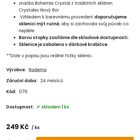
značka Bohemia Crystal z tradičních skláren
Crystalex Nový Bor
Vzhledem k barevnému provedení
doporučujeme
sklenici mýt ručně
, aby si zachovala svůj půvab co
nejdéle.
Barvu stopky zasíláme dle skladové dostupnosti.
Sklenice je zabalena v dárkové krabičce.
**Dole v popisu jsou reálné fotky sklenic.
Výrobce:
Radema
Záruční doba:
24 měsíců
Kód:
076
Dostupnost:
skladem 1 ks
249
Kč
ks