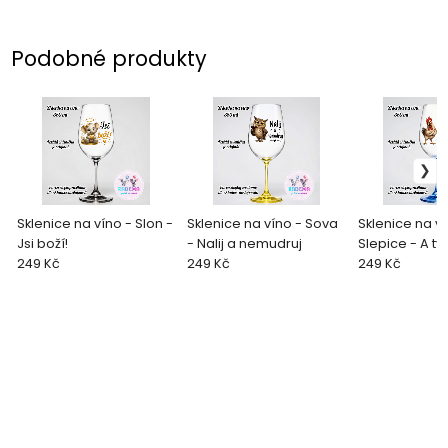
Podobné produkty
Sklenice na víno - Slon -
Sklenice na víno - Sova
Sklenice na ví
Jsi boží!
- Nalij a nemudruj
Slepice - A ty
249 Kč
249 Kč
neser - 2.jako
249 Kč