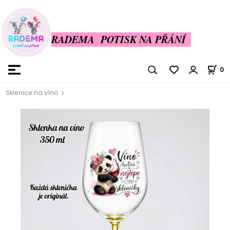
RADEMA POTISK NA PŘÁNÍ
0
Sklenice na víno