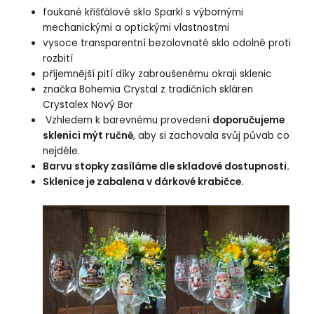
foukané křišťálové sklo Sparkl s výbornými
mechanickými a optickými vlastnostmi
vysoce transparentní bezolovnaté sklo odolné proti
rozbití
příjemnější pití díky zabroušenému okraji sklenic
značka Bohemia Crystal z tradičních skláren
Crystalex Nový Bor
Vzhledem k barevnému provedení
doporučujeme
sklenici mýt ručně
, aby si zachovala svůj půvab co
nejdéle.
Barvu stopky zasíláme dle skladové dostupnosti.
Sklenice je zabalena v dárkové krabičce.