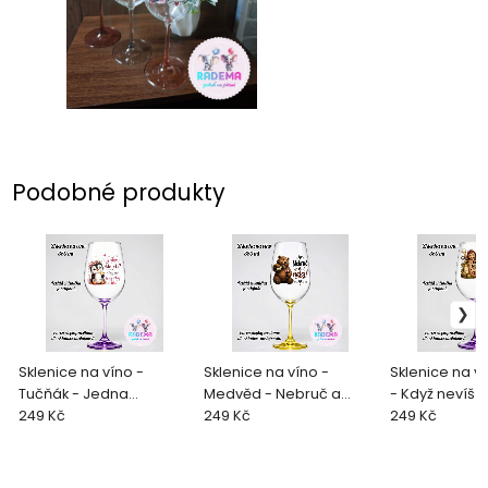
Podobné produkty
Sklenice na víno -
Sklenice na víno -
Sklenice na v
Tučňák - Jedna
Medvěd - Nebruč a
- Když nevíš d
sklenička? To je jen
249 Kč
nalej!
249 Kč
249 Kč
rozcvička!