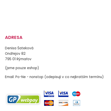
ADRESA
Denisa Šateková
Ondřejov 82
795 01 Rýmařov
(jsme pouze eshop)
Email: Po-Ne - nonstop (odepisuji v co nejkratším termínu)