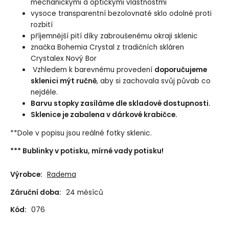
mechanickými a optickými vlastnostmi
vysoce transparentní bezolovnaté sklo odolné proti
rozbití
příjemnější pití díky zabroušenému okraji sklenic
značka Bohemia Crystal z tradičních skláren
Crystalex Nový Bor
Vzhledem k barevnému provedení
doporučujeme
sklenici mýt ručně
, aby si zachovala svůj půvab co
nejdéle.
Barvu stopky zasíláme dle skladové dostupnosti.
Sklenice je zabalena v dárkové krabičce.
**Dole v popisu jsou reálné fotky sklenic.
*** Bublinky v potisku, mírné vady potisku!
Výrobce:
Radema
Záruční doba:
24 měsíců
Kód:
076