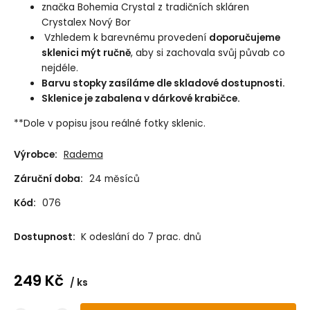
značka Bohemia Crystal z tradičních skláren
Crystalex Nový Bor
Vzhledem k barevnému provedení
doporučujeme
sklenici mýt ručně
, aby si zachovala svůj půvab co
nejdéle.
Barvu stopky zasíláme dle skladové dostupnosti.
Sklenice je zabalena v dárkové krabičce.
**Dole v popisu jsou reálné fotky sklenic.
Výrobce:
Radema
Záruční doba:
24 měsíců
Kód:
076
Dostupnost:
K odeslání do 7 prac. dnů
249
Kč
ks