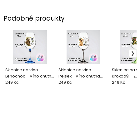
Podobné produkty
Sklenice na víno -
Sklenice na víno -
Sklenice na ví
Lenochod - Víno chutná
Pejsek - Víno chutná
Krokodýl - Zu
nejlépe z této skleničky
249 Kč
nejlépe z této skleničky
249 Kč
sklenku sem
249 Kč