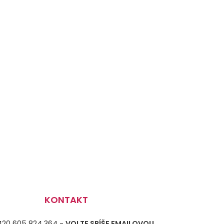
KONTAKT
+420 605 824 364 -
VOLTE SPÍŠE EMAILOVOU