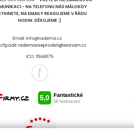
MUNIKACI - NA TELEFONU NÁS MÁLOKDY
STIHNETE, NA EMAILY REAGUJEME V ŘÁDU
HODIN. DĚKUJEME :)
Email: info@radema.cz
případě
rademavseprodeti@seznam.cz
IČO: 11948175