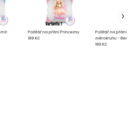
smír
Polštář na přání Princezny
Polštář na přání Zna
189 Kč
zvěrokruhu - Beran (
189 Kč