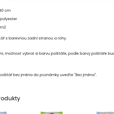
 40 cm
polyester
/m2
tář s barevnou zadní stranou a rohy.
í, možnost vybrat si barvu polštáře, podle barvy polštáře 
polštář bez jména do poznámky uveďte "Bez jména".
rodukty