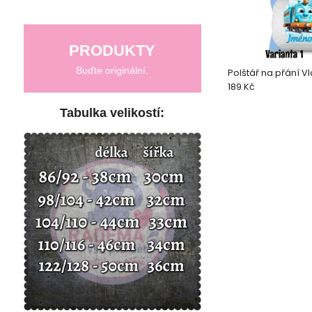
PRODUKTY
Buďte originální.
Polštář na přání Vla
189 Kč
Tabulka velikostí: