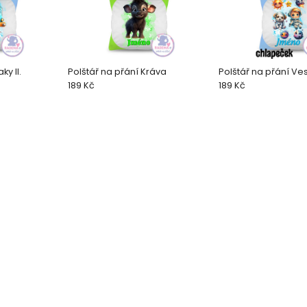
ky II.
Polštář na přání Kráva
Polštář na přání Ve
189 Kč
189 Kč