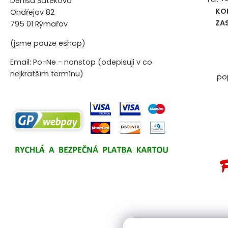
Denisa Šateková
KO
Ondřejov 82
ZA
795 01 Rýmařov
(jsme pouze eshop)
Email: Po-Ne - nonstop (odepisuji v co
nejkratším termínu)
po