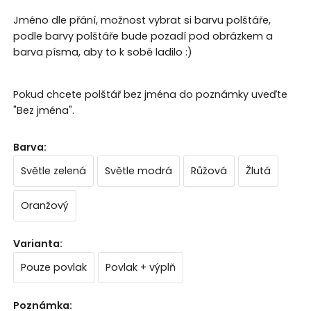
Jméno dle přání, možnost vybrat si barvu polštáře,
podle barvy polštáře bude pozadí pod obrázkem a
barva písma, aby to k sobě ladilo :)
Pokud chcete polštář bez jména do poznámky uveďte
"Bez jména".
Barva
:
Světle zelená
Světle modrá
Růžová
Žlutá
Oranžový
Varianta
:
Pouze povlak
Povlak + výplň
Poznámka
: