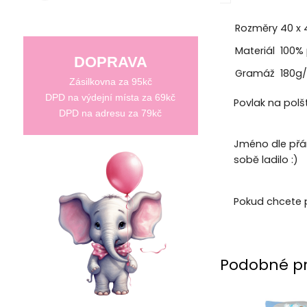
Rozměry
40 x
Materiál
100% 
DOPRAVA
Gramáž
180g
Zásilkovna za 95kč
DPD na výdejní místa za 69kč
Povlak na polš
DPD na adresu za 79kč
Jméno dle přán
sobě ladilo :)
Pokud chcete 
Podobné p