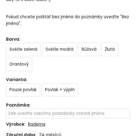
Pokud chcete polštář bez jména do poznámky uveďte "Bez
jména".
Barva
:
Světle zelená
Světle modrá
Růžová
Žlutá
Oranžový
Varianta
:
Pouze povlak
Povlak + výplň
Poznámka
:
Výrobce:
Radema
Záruční doba:
24 měsíců