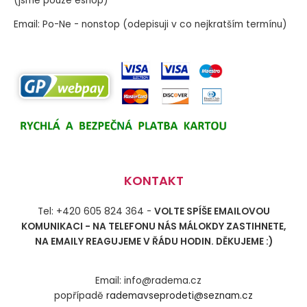
(jsme pouze eshop)
Email: Po-Ne - nonstop (odepisuji v co nejkratším termínu)
KONTAKT
Tel: +420 605 824 364 -
VOLTE SPÍŠE EMAILOVOU
KOMUNIKACI - NA TELEFONU NÁS MÁLOKDY ZASTIHNETE,
NA EMAILY REAGUJEME V ŘÁDU HODIN. DĚKUJEME :)
Email: info@radema.cz
popřípadě
rademavseprodeti@seznam.cz