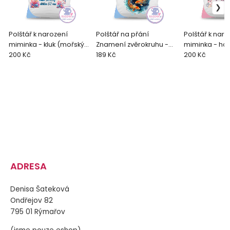
Polštář k narození
Polštář na přání
Polštář k naro
miminka - kluk (mořský
Znamení zvěrokruhu -
miminka - hol
svět)
200 Kč
Ryby
189 Kč
zvířata)
200 Kč
ADRESA
Denisa Šateková
Ondřejov 82
795 01 Rýmařov