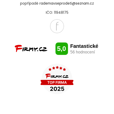
popřípadě
rademavseprodeti@seznam.cz
IČO: 11948175