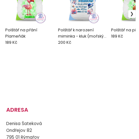
Polštář na přání
Polštář k narození
Polštář na př
Plameňák
miminka - kluk (mořský
189 Kč
189 Kč
svět)
200 Kč
ADRESA
Denisa Šateková
Ondřejov 82
795 01 Rýmařov