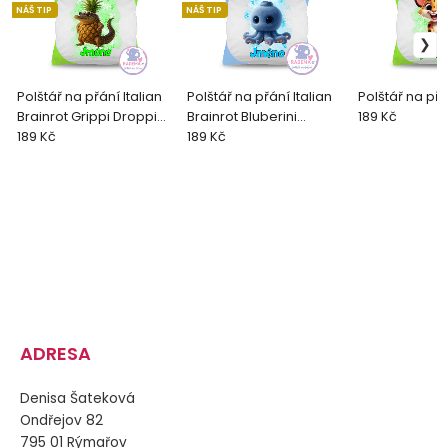
NÁŠ TIP
NÁŠ TIP
Polštář na přání Italian
Polštář na přání Italian
Polštář na přá
Brainrot Grippi Droppi
Brainrot Bluberini
189 Kč
Krokodilo
189 Kč
Octopusini
189 Kč
ADRESA
Denisa Šateková
Ondřejov 82
795 01 Rýmařov