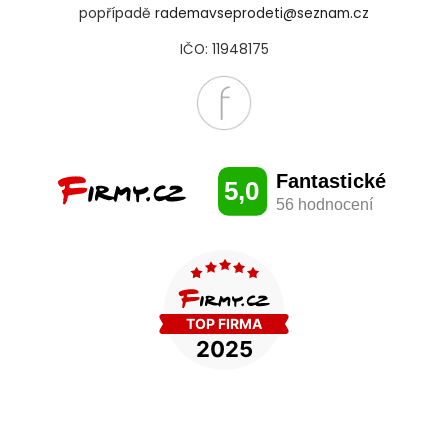
popřípadě
rademavseprodeti@seznam.cz
IČO: 11948175