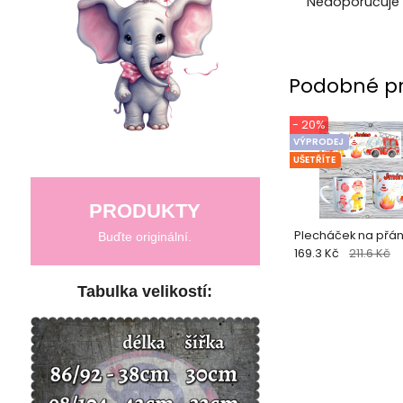
Nedoporučuje 
Podobné p
- 20%
VÝPRODEJ
UŠETŘÍTE
PRODUKTY
Plecháček na přán
Buďte originální.
169.3 Kč
211.6 Kč
Tabulka velikostí: