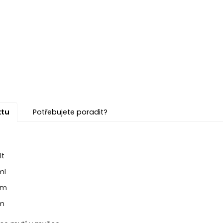
ktu
Potřebujete poradit?
lt
ml
cm
cm