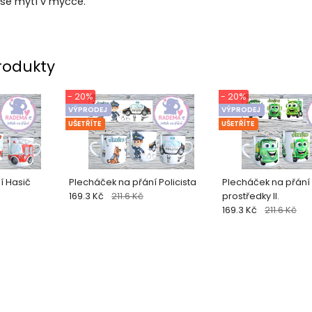
se mytí v myčce.
rodukty
- 20%
- 20%
VÝPRODEJ
VÝPRODEJ
UŠETŘÍTE
UŠETŘÍTE
í Hasič
Plecháček na přání Policista
Plecháček na přání
169.3 Kč
211.6 Kč
prostředky II.
169.3 Kč
211.6 Kč