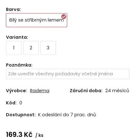
Barva
:
Bílý se stříbrným lemem
Varianta
:
1
2
3
Poznámka
:
Výrobce:
Radema
Záruční doba:
24 měsíců
Kód:
0
Dostupnost:
K odeslání do 7 prac. dnů
169.3
Kč
ks