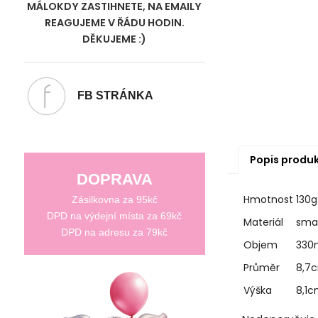
MÁLOKDY ZASTIHNETE, NA EMAILY
REAGUJEME V ŘÁDU HODIN.
DĚKUJEME :)
FB STRÁNKA
Popis produ
DOPRAVA
Hmotnost
130g
Zásilkovna za 95kč
DPD na výdejní místa za 69kč
Materiál
sma
DPD na adresu za 79kč
Objem
330
Průměr
8,7
Výška
8,1