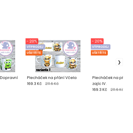
- 20%
- 20%
VÝPRODEJ
VÝPRODEJ
UŠETŘÍTE
UŠETŘÍTE
 Dopravní
Plecháček na přání Včela
Plecháček na přání
169.3 Kč
211.6 Kč
zajíc IV.
169.3 Kč
211.6 Kč