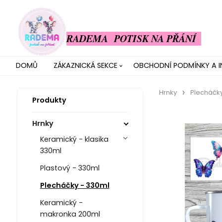
RADEMA POTISK NA PŘÁNÍ
DOMŮ
ZÁKAZNICKÁ SEKCE
OBCHODNÍ PODMÍNKY A 
Hrnky
Plecháčky
Produkty
Hrnky
Keramický - klasika
330ml
Plastový - 330ml
Plecháčky - 330ml
Keramický -
makronka 200ml