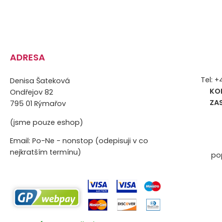
ADRESA
Tel: 
Denisa Šateková
KO
Ondřejov 82
ZA
795 01 Rýmařov
(jsme pouze eshop)
Email: Po-Ne - nonstop (odepisuji v co
nejkratším termínu)
po