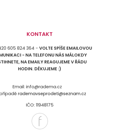
KONTAKT
+420 605 824 364 -
VOLTE SPÍŠE EMAILOVOU
MUNIKACI - NA TELEFONU NÁS MÁLOKDY
STIHNETE, NA EMAILY REAGUJEME V ŘÁDU
HODIN. DĚKUJEME :)
Email: info@radema.cz
případě
rademavseprodeti@seznam.cz
IČO: 11948175