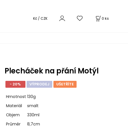
0
ks
Kč / CZK
Plecháček na přání Motýl
- 20%
VÝPRODEJ
UŠETŘÍTE
Hmotnost
130g
Materiál
smalt
Objem
330ml
Průměr
8,7cm