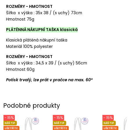
ROZMĚRY - HMOTNOST
Šířka x výška : 35x 38 / (s uchy) 73cm
Hmotnost 75g
PLÁTĚNNÁ NÁKUPNÍ TAŠKA klasická
Klasická plátěná nákupní taška
Materiál 100% polyester
ROZMĚRY - HMOTNOST
Šířka x výška : 34,5 x 39 / (s uchy) 56cm
Hmotnost 60g
Potisk trvalý, lze prát v pračce na max. 60°
Podobné produkty
- 15%
- 15%
- 15%
NÁŠ TIP
NÁŠ TIP
NÁŠ TIP
UŠETŘÍTE
UŠETŘÍTE
UŠETŘÍTE