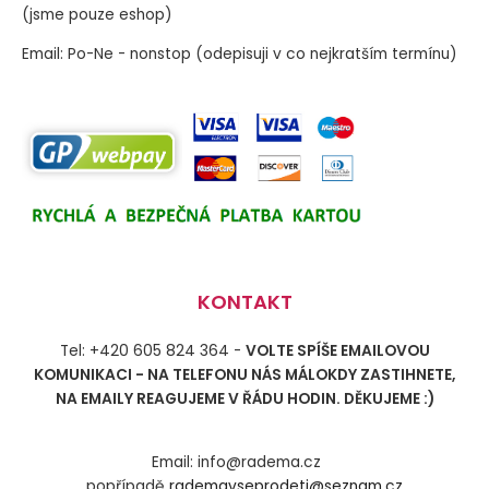
(jsme pouze eshop)
Email: Po-Ne - nonstop (odepisuji v co nejkratším termínu)
KONTAKT
Tel: +420 605 824 364 -
VOLTE SPÍŠE EMAILOVOU
KOMUNIKACI - NA TELEFONU NÁS MÁLOKDY ZASTIHNETE,
NA EMAILY REAGUJEME V ŘÁDU HODIN. DĚKUJEME :)
Email: info@radema.cz
popřípadě
rademavseprodeti@seznam.cz