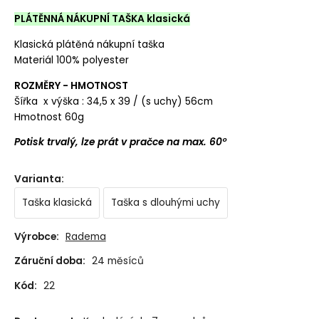
PLÁTĚNNÁ NÁKUPNÍ TAŠKA klasická
Klasická plátěná nákupní taška
Materiál 100% polyester
ROZMĚRY - HMOTNOST
Šířka x výška : 34,5 x 39 / (s uchy) 56cm
Hmotnost 60g
Potisk trvalý, lze prát v pračce na max. 60°
Varianta
:
Taška klasická
Taška s dlouhými uchy
Výrobce:
Radema
Záruční doba:
24 měsíců
Kód:
22