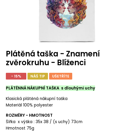
Plátěná taška - Znamení
zvěrokruhu - Blíženci
- 15%
NÁŠ TIP
UŠETŘÍTE
PLÁTĚNNÁ NÁKUPNÍ TAŠKA s dlouhými uchy
Klasická plátěná nákupní taška
Materiál 100% polyester
ROZMĚRY - HMOTNOST
Šířka x výška : 35x 38 / (s uchy) 73cm
Hmotnost 75g