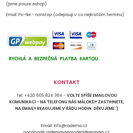
(jsme pouze eshop)
Email: Po-Ne - nonstop (odepisuji v co nejkratším termínu)
KONTAKT
Tel: +420 605 824 364 -
VOLTE SPÍŠE EMAILOVOU
KOMUNIKACI - NA TELEFONU NÁS MÁLOKDY ZASTIHNETE,
NA EMAILY REAGUJEME V ŘÁDU HODIN. DĚKUJEME :)
Email: info@radema.cz
popřípadě
rademavseprodeti@seznam.cz