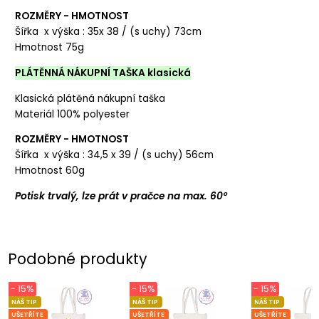
ROZMĚRY - HMOTNOST
Šířka x výška : 35x 38 / (s uchy) 73cm
Hmotnost 75g
PLÁTĚNNÁ NÁKUPNÍ TAŠKA klasická
Klasická plátěná nákupní taška
Materiál 100% polyester
ROZMĚRY - HMOTNOST
Šířka x výška : 34,5 x 39 / (s uchy) 56cm
Hmotnost 60g
Potisk trvalý, lze prát v pračce na max. 60°
Podobné produkty
- 15%
- 15%
- 15%
NÁŠ TIP
NÁŠ TIP
NÁŠ TIP
UŠETŘÍTE
UŠETŘÍTE
UŠETŘÍTE