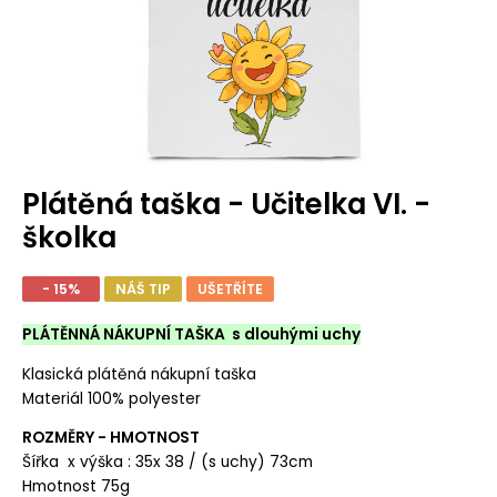
Plátěná taška - Učitelka VI. -
školka
- 15%
NÁŠ TIP
UŠETŘÍTE
PLÁTĚNNÁ NÁKUPNÍ TAŠKA s dlouhými uchy
Klasická plátěná nákupní taška
Materiál 100% polyester
ROZMĚRY - HMOTNOST
Šířka x výška : 35x 38 / (s uchy) 73cm
Hmotnost 75g