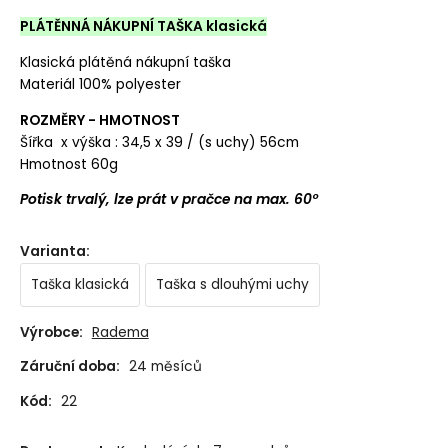
PLÁTĚNNÁ NÁKUPNÍ TAŠKA klasická
Klasická plátěná nákupní taška
Materiál 100% polyester
ROZMĚRY - HMOTNOST
Šířka x výška : 34,5 x 39 / (s uchy) 56cm
Hmotnost 60g
Potisk trvalý, lze prát v pračce na max. 60°
Varianta
:
Taška klasická
Taška s dlouhými uchy
Výrobce:
Radema
Záruční doba:
24 měsíců
Kód:
22