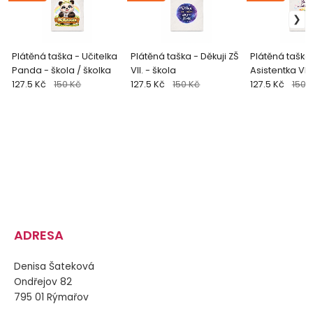
Plátěná taška - Učitelka
Plátěná taška - Děkuji ZŠ
Plátěná taška
Panda - škola / školka
VII. - škola
Asistentka VIII
127.5 Kč
150 Kč
127.5 Kč
150 Kč
127.5 Kč
150 
ADRESA
Denisa Šateková
Ondřejov 82
795 01 Rýmařov