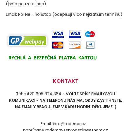
(jsme pouze eshop)
Email: Po-Ne - nonstop (odepisuji v co nejkratším termínu)
KONTAKT
Tel: +420 605 824 364 -
VOLTE SPÍŠE EMAILOVOU
KOMUNIKACI - NA TELEFONU NÁS MÁLOKDY ZASTIHNETE,
NA EMAILY REAGUJEME V ŘÁDU HODIN. DĚKUJEME :)
Email: info@radema.cz
popřípadě
rademavseprodeti@seznam.cz