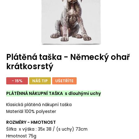
Plátěná taška - Německý ohař
krátkosrstý
- 15%
NÁŠ TIP
UŠETŘÍTE
PLÁTĚNNÁ NÁKUPNÍ TAŠKA s dlouhými uchy
Klasická plátěná nákupní taška
Materiál 100% polyester
ROZMĚRY - HMOTNOST
Šířka x výška : 35x 38 / (s uchy) 73cm
Hmotnost 75g