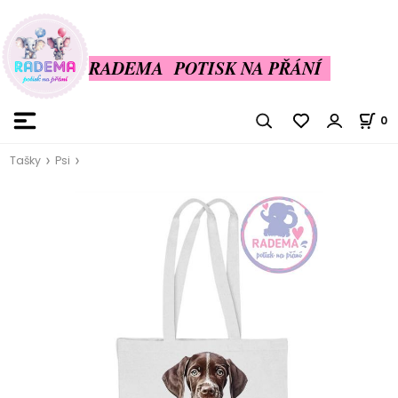
RADEMA POTISK NA PŘÁNÍ
0
Tašky
Psi