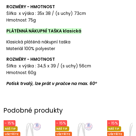
ROZMĚRY - HMOTNOST
Šířka x výška : 35x 38 / (s uchy) 73cm
Hmotnost 75g
PLÁTĚNNÁ NÁKUPNÍ TAŠKA klasická
Klasická plátěná nákupní taška
Materiál 100% polyester
ROZMĚRY - HMOTNOST
Šířka x výška : 34,5 x 39 / (s uchy) 56cm
Hmotnost 60g
Potisk trvalý, lze prát v pračce na max. 60°
Podobné produkty
- 15%
- 15%
- 15%
NÁŠ TIP
NÁŠ TIP
NÁŠ TIP
UŠETŘÍTE
UŠETŘÍTE
UŠETŘÍTE