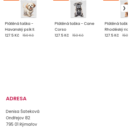
Plátěná taška -
Plátěná taška - Cane
Plátěná taška
Havanský psík II.
Corso
Rhodéský rid
127.5 Kč
150 Kč
127.5 Kč
150 Kč
127.5 Kč
150 
ADRESA
Denisa Šateková
Ondřejov 82
795 01 Rýmařov