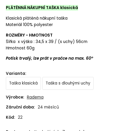
PLÁTĚNNÁ NÁKUPNÍ TAŠKA klasická
Klasická plátěná nákupní taška
Materiál 100% polyester
ROZMĚRY - HMOTNOST
Šířka x výška : 34,5 x 39 / (s uchy) 56cm
Hmotnost 60g
Potisk trvalý, lze prát v pračce na max. 60°
Varianta
:
Taška klasická
Taška s dlouhými uchy
Výrobce:
Radema
Záruční doba:
24 měsíců
Kód:
22