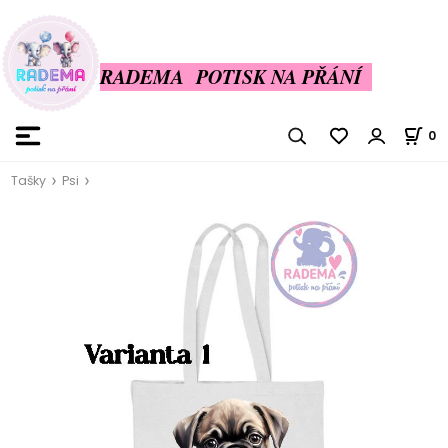
RADEMA POTISK NA PŘÁNÍ
0
Tašky
Psi