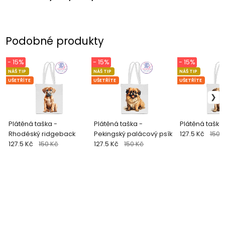
Podobné produkty
- 15%
- 15%
- 15%
NÁŠ TIP
NÁŠ TIP
NÁŠ TIP
UŠETŘÍTE
UŠETŘÍTE
UŠETŘÍTE
Plátěná taška -
Plátěná taška -
Plátěná taška 
Rhodéský ridgeback
Pekingský palácový psík
127.5 Kč
150 
127.5 Kč
150 Kč
127.5 Kč
150 Kč