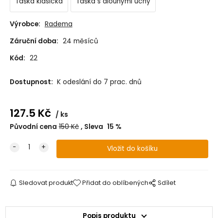
Taška klasická
Taška s dlouhými uchy
Výrobce:
Radema
Záruční doba:
24 měsíců
Kód:
22
Dostupnost:
K odeslání do 7 prac. dnů
127.5
Kč
ks
Původní cena
150
Kč
Sleva
15
%
Sledovat produkt
Přidat do oblíbených
Sdílet
Popis produktu