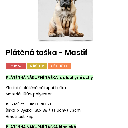
Plátěná taška - Mastif
- 15%
NÁŠ TIP
UŠETŘÍTE
PLÁTĚNNÁ NÁKUPNÍ TAŠKA s dlouhými uchy
Klasická plátěná nákupní taška
Materiál 100% polyester
ROZMĚRY - HMOTNOST
Šířka x výška : 35x 38 / (s uchy) 73cm
Hmotnost 75g
PLÁTĚNNÁ NÁKUPNÍ TAŠKA klasická