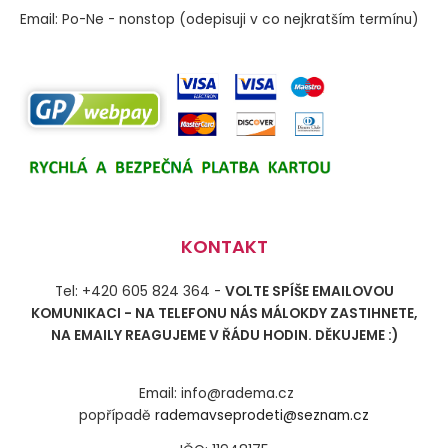
Email: Po-Ne - nonstop (odepisuji v co nejkratším termínu)
KONTAKT
Tel: +420 605 824 364 -
VOLTE SPÍŠE EMAILOVOU
KOMUNIKACI - NA TELEFONU NÁS MÁLOKDY ZASTIHNETE,
NA EMAILY REAGUJEME V ŘÁDU HODIN. DĚKUJEME :)
Email: info@radema.cz
popřípadě
rademavseprodeti@seznam.cz