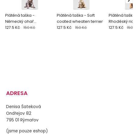
Plátěná taška -
Plátěná taška - Soft
Plátěná taška
Německý ohař
coated wheaten terrier
Rhodéský rid
krátkosrstý
127.5 Kč
150 Kč
127.5 Kč
150 Kč
127.5 Kč
150 
ADRESA
Denisa Šateková
Ondřejov 82
795 01 Rýmařov
(jsme pouze eshop)