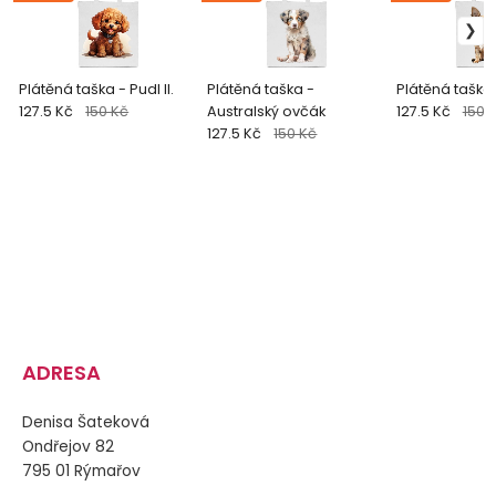
Plátěná taška - Pudl II.
Plátěná taška -
Plátěná taška
127.5 Kč
150 Kč
Australský ovčák
127.5 Kč
150 
127.5 Kč
150 Kč
ADRESA
Denisa Šateková
Ondřejov 82
795 01 Rýmařov