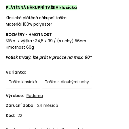
PLÁTĚNNÁ NÁKUPNÍ TAŠKA klasická
Klasická plátěná nákupní taška
Materiál 100% polyester
ROZMĚRY - HMOTNOST
Šířka x výška : 34,5 x 39 / (s uchy) 56cm
Hmotnost 60g
Potisk trvalý, lze prát v pračce na max. 60°
Varianta
:
Taška klasická
Taška s dlouhými uchy
Výrobce:
Radema
Záruční doba:
24 měsíců
Kód:
22