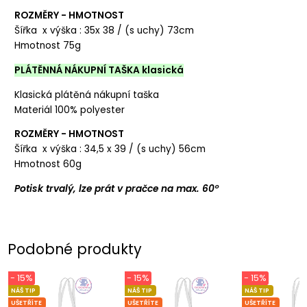
ROZMĚRY - HMOTNOST
Šířka x výška : 35x 38 / (s uchy) 73cm
Hmotnost 75g
PLÁTĚNNÁ NÁKUPNÍ TAŠKA klasická
Klasická plátěná nákupní taška
Materiál 100% polyester
ROZMĚRY - HMOTNOST
Šířka x výška : 34,5 x 39 / (s uchy) 56cm
Hmotnost 60g
Potisk trvalý, lze prát v pračce na max. 60°
Podobné produkty
- 15%
- 15%
- 15%
NÁŠ TIP
NÁŠ TIP
NÁŠ TIP
UŠETŘÍTE
UŠETŘÍTE
UŠETŘÍTE