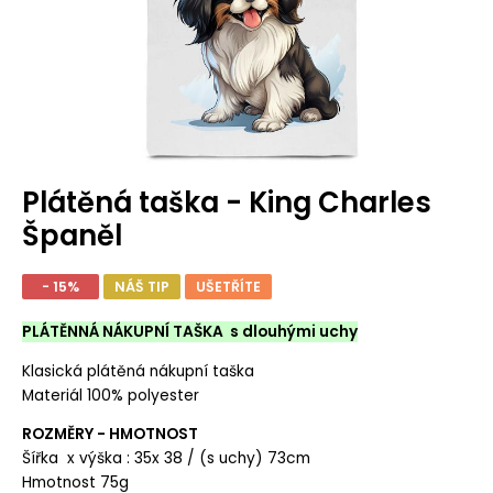
Plátěná taška - King Charles
Španěl
- 15%
NÁŠ TIP
UŠETŘÍTE
PLÁTĚNNÁ NÁKUPNÍ TAŠKA s dlouhými uchy
Klasická plátěná nákupní taška
Materiál 100% polyester
ROZMĚRY - HMOTNOST
Šířka x výška : 35x 38 / (s uchy) 73cm
Hmotnost 75g