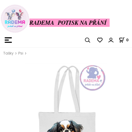
RADEMA POTISK NA PŘÁNÍ
0
Tašky
Psi