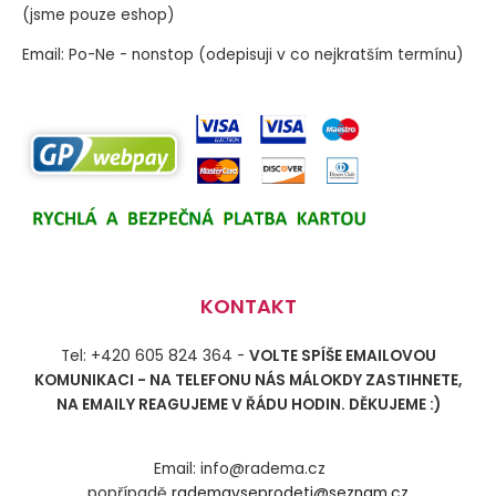
(jsme pouze eshop)
Email: Po-Ne - nonstop (odepisuji v co nejkratším termínu)
KONTAKT
Tel: +420 605 824 364 -
VOLTE SPÍŠE EMAILOVOU
KOMUNIKACI - NA TELEFONU NÁS MÁLOKDY ZASTIHNETE,
NA EMAILY REAGUJEME V ŘÁDU HODIN. DĚKUJEME :)
Email: info@radema.cz
popřípadě
rademavseprodeti@seznam.cz