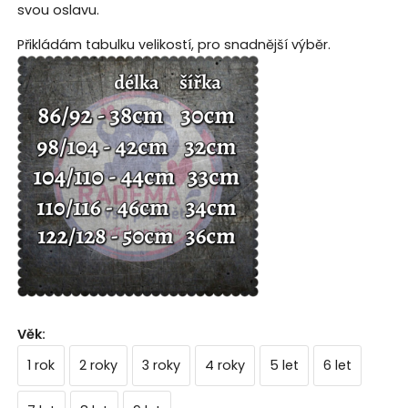
svou oslavu.
Přikládám tabulku velikostí, pro snadnější výběr.
Věk
:
1 rok
2 roky
3 roky
4 roky
5 let
6 let