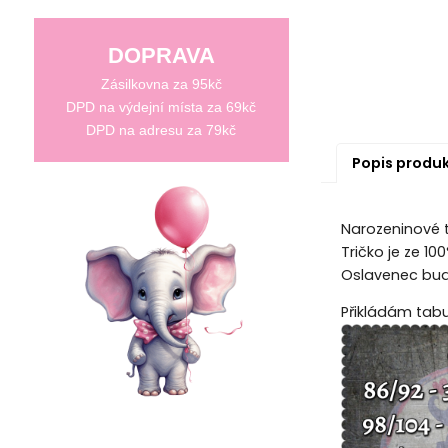
DOPRAVA
Zásilkovna za 95kč
DPD na výdejní místa za 69kč
DPD na adresu za 79kč
Popis produ
Narozeninové tr
Tričko je ze 1
Oslavenec bude
Přikládám tabul