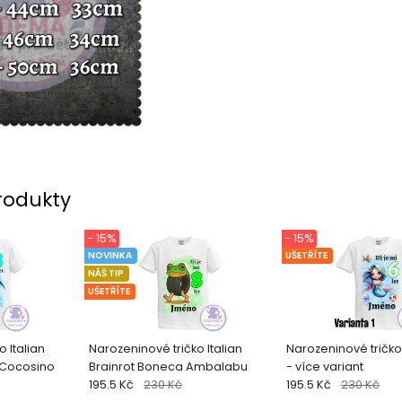
rodukty
- 15%
- 15%
NOVINKA
UŠETŘÍTE
NÁŠ TIP
UŠETŘÍTE
 Italian
Narozeninové tričko Italian
Narozeninové tričko
 Cocosino
Brainrot Boneca Ambalabu
- více variant
195.5 Kč
230 Kč
195.5 Kč
230 Kč