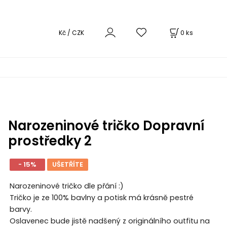
0
ks
Kč / CZK
Narozeninové tričko Dopravní
prostředky 2
- 15%
UŠETŘÍTE
Narozeninové tričko dle přání :)
Tričko je ze 100% bavlny a potisk má krásně pestré
barvy.
Oslavenec bude jistě nadšený z originálního outfitu na