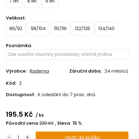
7 let
8 let
9 let
Velikost
:
86/92
98/104
110/116
122/128
134/140
Poznámka
:
Výrobce:
Radema
Záruční doba:
24 měsíců
Kód:
2
Dostupnost:
K odeslání do 7 prac. dnů
195.5
Kč
ks
Původní cena
230
Kč
Sleva
15
%