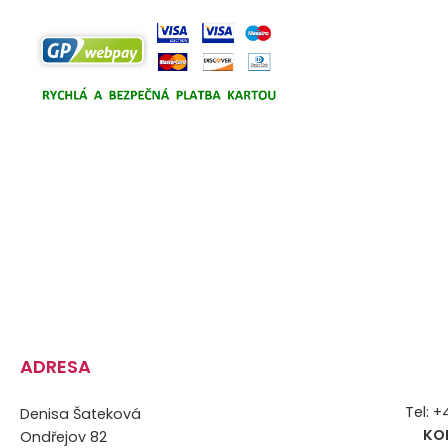
ADRESA
Tel: 
Denisa Šateková
KO
Ondřejov 82