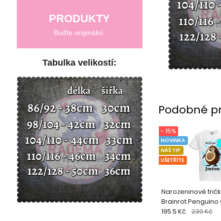
PRODUKTY
Buďte originální.
Tabulka velikostí:
Podobné p
- 15%
NOVINKA
NÁŠ TIP
UŠETŘÍTE
Narozeninové tričko
Brainrot Penguino
195.5 Kč
230 Kč