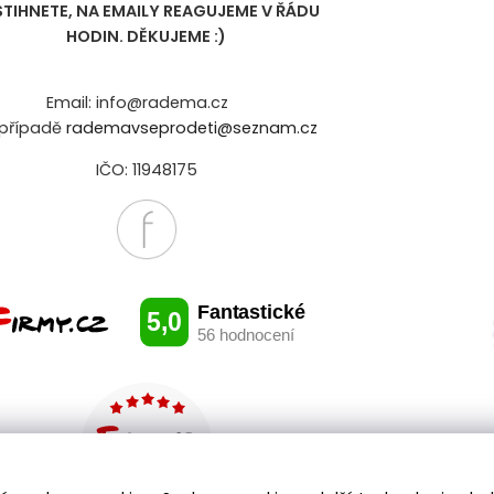
STIHNETE, NA EMAILY REAGUJEME V ŘÁDU
HODIN. DĚKUJEME :)
Email: info@radema.cz
případě
rademavseprodeti@seznam.cz
IČO: 11948175