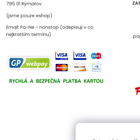
ZA
795 01 Rýmařov
(jsme pouze eshop)
Email: Po-Ne - nonstop (odepisuji v co
nejkratším termínu)
po