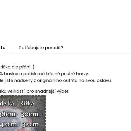
ktu
Potřebujete poradit?
ičko dle přání :)
00% bavlny a potisk má krásně pestré barvy.
 jistě nadšený z originálního outfitu na svou oslavu.
ku velikostí, pro snadnější výběr.