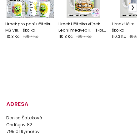
Hrnek pro paní učitelku
Hrnek Učitelka vtípek -
Hrnek Učitel IV
MŠ VIII. - školka
Lední medvěd II. - škola
školka
110.3 Kč
169.7 Kč
/ školka
110.3 Kč
169.7 Kč
110.3 Kč
169.7
ADRESA
Denisa Šateková
Ondřejov 82
795 01 Rýmařov