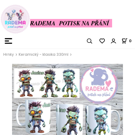
RADEMA POTISK NA PŘÁNÍ
0
Hrnky
Keramický - klasika 330ml