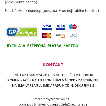
(jsme pouze eshop)
Email: Po-Ne - nonstop (odepisuji v co nejkratším termínu)
KONTAKT
Tel: +420 605 824 364 -
VOLTE SPÍŠE EMAILOVOU
KOMUNIKACI - NA TELEFONU NÁS MÁLOKDY ZASTIHNETE,
NA EMAILY REAGUJEME V ŘÁDU HODIN. DĚKUJEME :)
Email: info@radema.cz
popřípadě
rademavseprodeti@seznam.cz