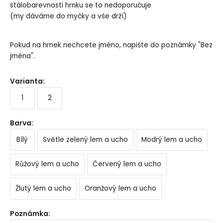
stálobarevnosti hrnku se to nedoporučuje
(my dáváme do myčky a vše drží)
Pokud na hrnek nechcete jméno, napište do poznámky "Bez
jména".
Varianta
:
1
2
Barva
:
Bílý
Světle zelený lem a ucho
Modrý lem a ucho
Růžový lem a ucho
Červený lem a ucho
Žlutý lem a ucho
Oranžový lem a ucho
Poznámka
: