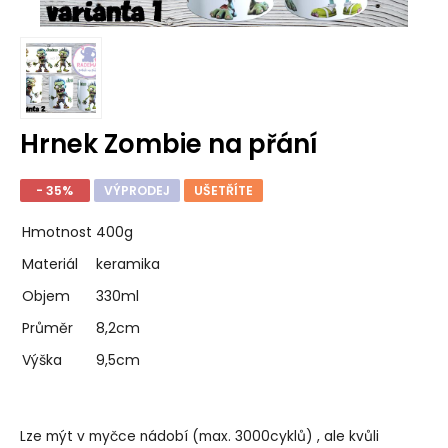
Hrnek Zombie na přání
- 35%
VÝPRODEJ
UŠETŘÍTE
Hmotnost
400g
Materiál
keramika
Objem
330ml
Průměr
8,2cm
Výška
9,5cm
Lze mýt v myčce nádobí (max. 3000cyklů) , ale kvůli