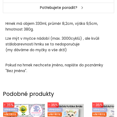
Potřebujete poradit?
Hrnek má objem 330ml, průměr 8,2cm, výška 9,5cm,
hmotnost 380g.
Lze mýt v myčce nádobí (max. 3000cyklů) , ale kvůli
stálobarevnosti hrnku se to nedoporučuje
(my dáváme do myčky a vše drží)
Pokud na hrnek nechcete jméno, napište do poznámky
"Bez jména".
Podobné produkty
- 35%
- 35%
- 35%
VÝPRODEJ
VÝPRODEJ
VÝPRODEJ
UŠETŘÍTE
UŠETŘÍTE
UŠETŘÍTE