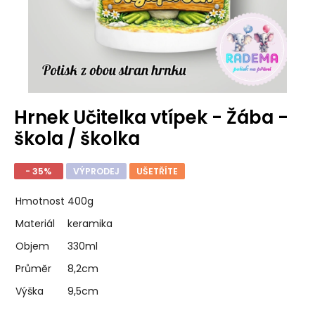
Hrnek Učitelka vtípek - Žába -
škola / školka
- 35%
VÝPRODEJ
UŠETŘÍTE
Hmotnost
400g
Materiál
keramika
Objem
330ml
Průměr
8,2cm
Výška
9,5cm