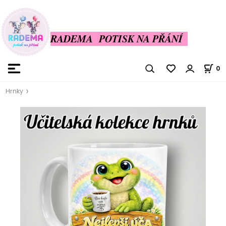
RADEMA POTISK NA PŘÁNÍ
0
Hrnky