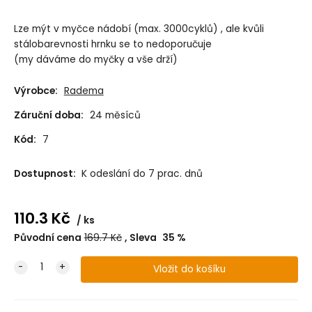
Lze mýt v myčce nádobí (max. 3000cyklů) , ale kvůli
stálobarevnosti hrnku se to nedoporučuje
(my dáváme do myčky a vše drží)
Výrobce:
Radema
Záruční doba:
24 měsíců
Kód:
7
Dostupnost:
K odeslání do 7 prac. dnů
110.3
Kč
ks
Původní cena
169.7
Kč
Sleva
35
%