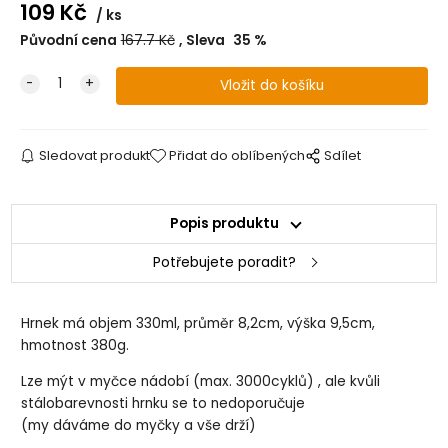
109
Kč
ks
Původní cena
167.7
Kč
Sleva
35
%
Sledovat produkt
Přidat do oblíbených
Sdílet
Popis produktu
Potřebujete poradit?
Hrnek má objem 330ml, průměr 8,2cm, výška 9,5cm,
hmotnost 380g.
Lze mýt v myčce nádobí (max. 3000cyklů) , ale kvůli
stálobarevnosti hrnku se to nedoporučuje
(my dáváme do myčky a vše drží)