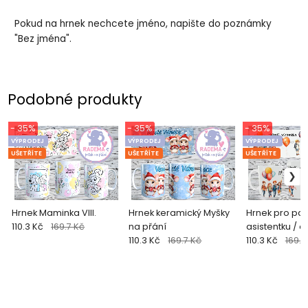
Pokud na hrnek nechcete jméno, napište do poznámky
"Bez jména".
Podobné produkty
- 35%
- 35%
- 35%
VÝPRODEJ
VÝPRODEJ
VÝPRODEJ
UŠETŘÍTE
UŠETŘÍTE
UŠETŘÍTE
Hrnek Maminka VIII.
Hrnek keramický Myšky
Hrnek pro pan
110.3 Kč
169.7 Kč
na přání
asistentku / a
110.3 Kč
169.7 Kč
škola
110.3 Kč
169.7