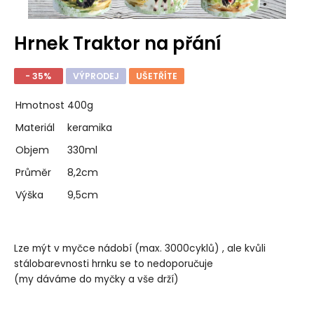
Hrnek Traktor na přání
- 35%
VÝPRODEJ
UŠETŘÍTE
Hmotnost
400g
Materiál
keramika
Objem
330ml
Průměr
8,2cm
Výška
9,5cm
Lze mýt v myčce nádobí (max. 3000cyklů) , ale kvůli
stálobarevnosti hrnku se to nedoporučuje
(my dáváme do myčky a vše drží)