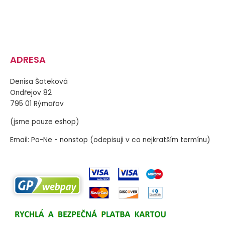
ADRESA
Denisa Šateková
Ondřejov 82
795 01 Rýmařov
(jsme pouze eshop)
Email: Po-Ne - nonstop (odepisuji v co nejkratším termínu)