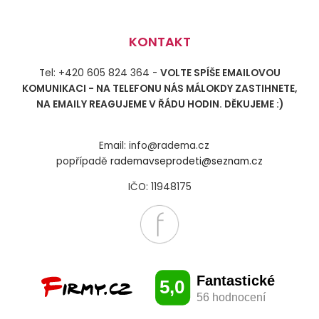
KONTAKT
Tel: +420 605 824 364 -
VOLTE SPÍŠE EMAILOVOU
KOMUNIKACI - NA TELEFONU NÁS MÁLOKDY ZASTIHNETE,
NA EMAILY REAGUJEME V ŘÁDU HODIN. DĚKUJEME :)
Email: info@radema.cz
popřípadě
rademavseprodeti@seznam.cz
IČO: 11948175