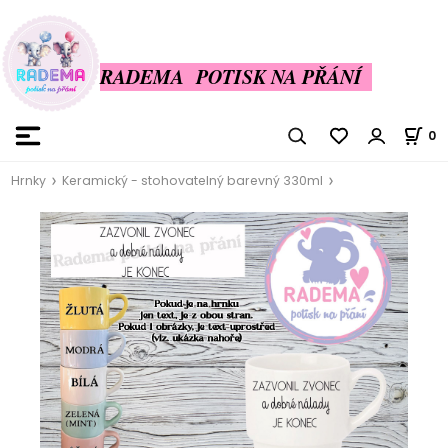
RADEMA POTISK NA PŘÁNÍ
0
Hrnky
Keramický - stohovatelný barevný 330ml