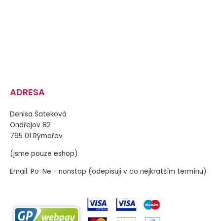
ADRESA
Denisa Šateková
Ondřejov 82
795 01 Rýmařov
(jsme pouze eshop)
Email: Po-Ne - nonstop (odepisuji v co nejkratším termínu)