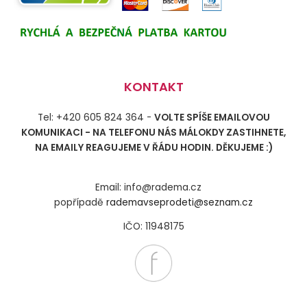
KONTAKT
Tel: +420 605 824 364 -
VOLTE SPÍŠE EMAILOVOU
KOMUNIKACI - NA TELEFONU NÁS MÁLOKDY ZASTIHNETE,
NA EMAILY REAGUJEME V ŘÁDU HODIN. DĚKUJEME :)
Email: info@radema.cz
popřípadě
rademavseprodeti@seznam.cz
IČO: 11948175