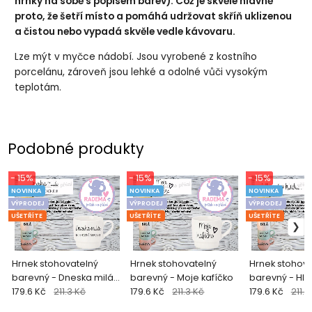
hrnky na sobě s popisem barev). Což je skvělé hlavně
proto, že šetří místo a pomáhá udržovat skříň uklizenou
a čistou nebo vypadá skvěle vedle kávovaru.
Lze mýt v myčce nádobí. Jsou vyrobené z kostního
porcelánu, zároveň jsou lehké a odolné vůči vysokým
teplotám.
Podobné produkty
- 15%
- 15%
- 15%
NOVINKA
NOVINKA
NOVINKA
VÝPRODEJ
VÝPRODEJ
VÝPRODEJ
UŠETŘÍTE
UŠETŘÍTE
UŠETŘÍTE
Hrnek stohovatelný
Hrnek stohovatelný
Hrnek stohova
barevný - Dneska milá
barevný - Moje kafíčko
barevný - Hla
rozhodně nebudu!
179.6 Kč
211.3 Kč
179.6 Kč
211.3 Kč
klidu...
179.6 Kč
211.3