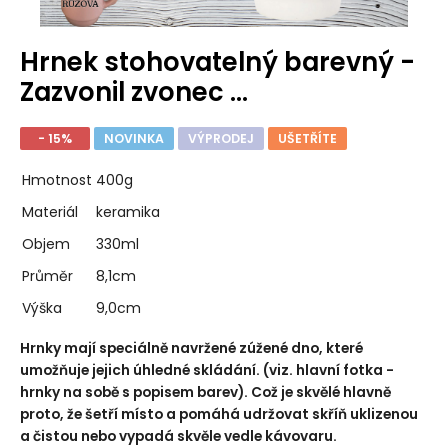
Hrnek stohovatelný barevný -
Zazvonil zvonec ...
- 15%
NOVINKA
VÝPRODEJ
UŠETŘÍTE
Hmotnost
400g
Materiál
keramika
Objem
330ml
Průměr
8,1cm
Výška
9,0cm
Hrnky mají speciálně navržené zúžené dno, které
umožňuje jejich úhledné skládání. (viz. hlavní fotka -
hrnky na sobě s popisem barev). Což je skvělé hlavně
proto, že šetří místo a pomáhá udržovat skříň uklizenou
a čistou nebo vypadá skvěle vedle kávovaru.