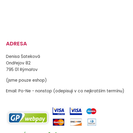
ADRESA
Denisa Šateková
Ondřejov 82
795 01 Rýmařov
(jsme pouze eshop)
Email: Po-Ne - nonstop (odepisuji v co nejkratším termínu)