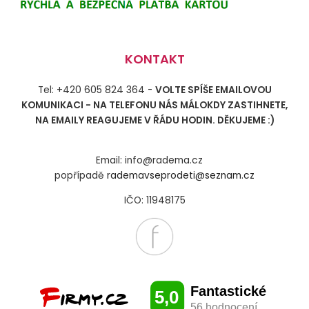
KONTAKT
Tel: +420 605 824 364 -
VOLTE SPÍŠE EMAILOVOU
KOMUNIKACI - NA TELEFONU NÁS MÁLOKDY ZASTIHNETE,
NA EMAILY REAGUJEME V ŘÁDU HODIN. DĚKUJEME :)
Email: info@radema.cz
popřípadě
rademavseprodeti@seznam.cz
IČO: 11948175