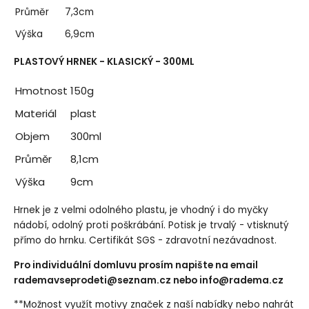
Průměr
7,3cm
Výška
6,9cm
PLASTOVÝ HRNEK - KLASICKÝ - 300ML
Hmotnost
150g
Materiál
plast
Objem
300ml
Průměr
8,1cm
Výška
9cm
Hrnek je z velmi odolného plastu, je vhodný i do myčky
nádobí, odolný proti poškrábání. Potisk je trvalý - vtisknutý
přímo do hrnku. Certifikát SGS - zdravotní nezávadnost.
Pro individuální domluvu prosím napište na email
rademavseprodeti@seznam.cz
nebo
info@radema.cz
**Možnost využít motivy značek z naší nabídky nebo nahrát