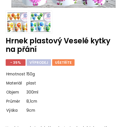
Hrnek plastový Veselé kytky
na přání
- 35%
VÝPRODEJ
UŠETŘÍTE
Hmotnost
150g
Materiál
plast
Objem
300ml
Průměr
8,1cm
Výška
9cm