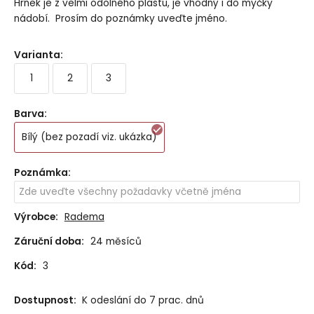
Hrnek je z velmi odolného plastu, je vhodný i do myčky
nádobí. Prosím do poznámky uveďte jméno.
Varianta
:
1
2
3
Barva
:
Bílý (bez pozadí viz. ukázka)
Poznámka
:
Výrobce:
Radema
Záruční doba:
24 měsíců
Kód:
3
Dostupnost:
K odeslání do 7 prac. dnů