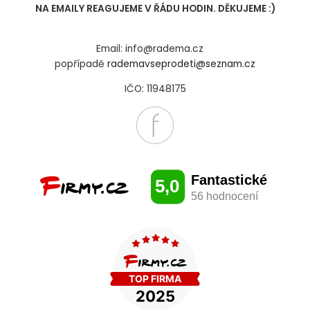
NA EMAILY REAGUJEME V ŘÁDU HODIN. DĚKUJEME :)
Email: info@radema.cz
popřípadě
rademavseprodeti@seznam.cz
IČO: 11948175