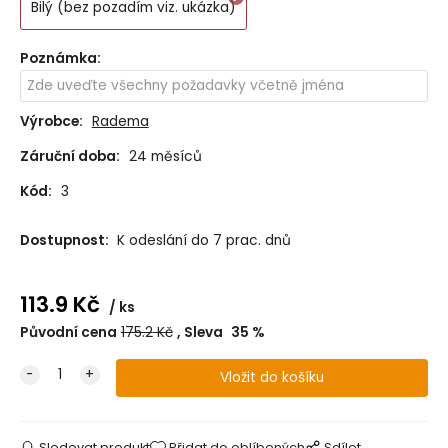
Bilý (bez pozadím viz. ukázka)
Poznámka
:
Výrobce:
Radema
Záruční doba:
24 měsíců
Kód:
3
Dostupnost:
K odeslání do 7 prac. dnů
113.9
Kč
ks
Původní cena
175.2
Kč
Sleva
35
%
Sledovat produkt
Přidat do oblíbených
Sdílet