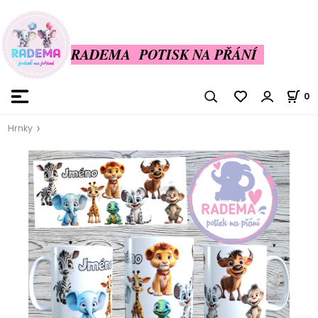
RADEMA POTISK NA PŘÁNÍ
0
Hrnky