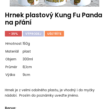
Hrnek plastový Kung Fu Panda
na přání
- 35%
VÝPRODEJ
UŠETŘÍTE
Hmotnost
150g
Materiál
plast
Objem
300ml
Průměr
8,1cm
Výška
9cm
Hrnek je z velmi odolného plastu, je vhodný i do myčky
nádobí. Prosím do poznámky uveďte jméno.
Barva
: