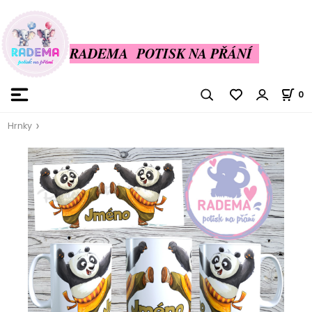
RADEMA POTISK NA PŘÁNÍ
0
Hrnky