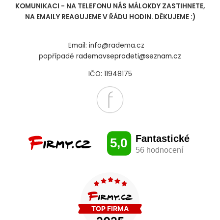
KOMUNIKACI - NA TELEFONU NÁS MÁLOKDY ZASTIHNETE,
NA EMAILY REAGUJEME V ŘÁDU HODIN. DĚKUJEME :)
Email: info@radema.cz
popřípadě
rademavseprodeti@seznam.cz
IČO: 11948175