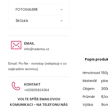
FOTOGALERIE
ŠKOLKA
EMAIL
info@radema.cz
Popis produ
Email: Po-Ne - nonstop (odepisuji v co
nejkratším termínu)
Hmotnost
150
Materiál
pla
KONTAKT
Objem
300
+420605824364
Průměr
8,1
VOLTE SPÍŠE EMAILOVOU
Výška
9c
KOMUNIKACI - NA TELEFONU NÁS