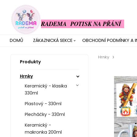
RADEMA POTISK NA PŘÁNÍ
DOMŮ
ZÁKAZNICKÁ SEKCE
OBCHODNÍ PODMÍNKY A 
Hrnky
Produkty
Hrnky
Keramický - klasika
330ml
Plastový - 330ml
Plecháčky - 330ml
Keramický -
makronka 200ml