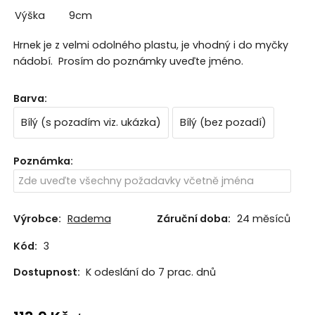
Výška
9cm
Hrnek je z velmi odolného plastu, je vhodný i do myčky
nádobí. Prosím do poznámky uveďte jméno.
Barva
:
Bílý (s pozadím viz. ukázka)
Bílý (bez pozadí)
Poznámka
:
Výrobce:
Radema
Záruční doba:
24 měsíců
Kód:
3
Dostupnost:
K odeslání do 7 prac. dnů