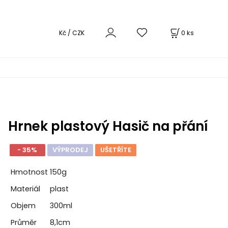
0
ks
Kč / CZK
Hrnek plastový Hasič na přání
- 35%
VÝPRODEJ
UŠETŘÍTE
Hmotnost
150g
Materiál
plast
Objem
300ml
Průměr
8,1cm