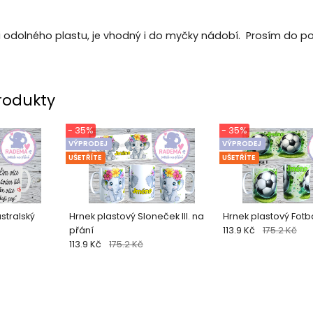
mi odolného plastu, je vhodný i do myčky nádobí. Prosím do 
rodukty
- 35%
- 35%
VÝPRODEJ
VÝPRODEJ
UŠETŘÍTE
UŠETŘÍTE
stralský
Hrnek plastový Sloneček III. na
Hrnek plastový Fotb
přání
113.9 Kč
175.2 Kč
113.9 Kč
175.2 Kč