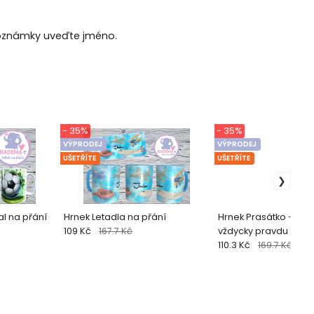
poznámky uveďte jméno.
- 35%
- 35%
VÝPRODEJ
VÝPRODEJ
UŠETŘÍTE
UŠETŘÍTE
al na přání
Hrnek Letadla na přání
Hrnek Prasátko - Tát
109 Kč
167.7 Kč
vždycky pravdu
110.3 Kč
169.7 Kč