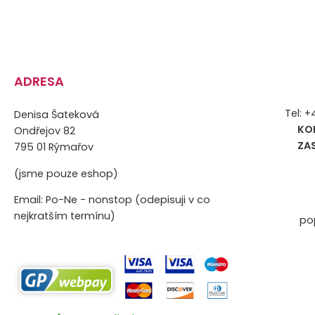
ADRESA
Tel: 
Denisa Šateková
KO
Ondřejov 82
ZA
795 01 Rýmařov
(jsme pouze eshop)
Email: Po-Ne - nonstop (odepisuji v co
nejkratším termínu)
po