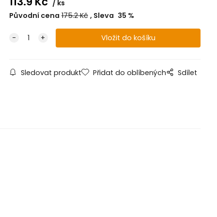
113.9
Kč
ks
Původní cena
175.2
Kč
Sleva
35
%
Sledovat produkt
Přidat do oblíbených
Sdílet