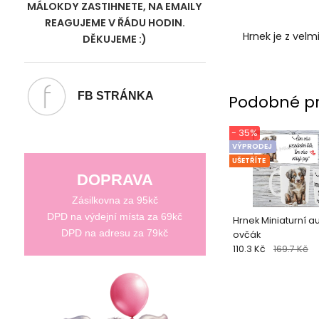
MÁLOKDY ZASTIHNETE, NA EMAILY
REAGUJEME V ŘÁDU HODIN.
Hrnek je z vel
DĚKUJEME :)
FB STRÁNKA
Podobné p
- 35%
VÝPRODEJ
UŠETŘÍTE
DOPRAVA
Zásilkovna za 95kč
DPD na výdejní místa za 69kč
Hrnek Miniaturní au
DPD na adresu za 79kč
ovčák
110.3 Kč
169.7 Kč