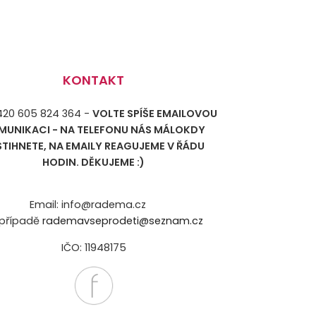
KONTAKT
+420 605 824 364 -
VOLTE SPÍŠE EMAILOVOU
MUNIKACI - NA TELEFONU NÁS MÁLOKDY
STIHNETE, NA EMAILY REAGUJEME V ŘÁDU
HODIN. DĚKUJEME :)
Email: info@radema.cz
případě
rademavseprodeti@seznam.cz
IČO: 11948175