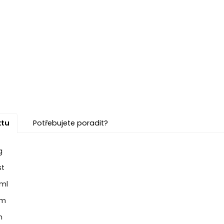
ktu
Potřebujete poradit?
g
st
ml
cm
m