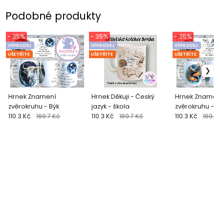
Podobné produkty
- 35%
- 35%
- 35%
VÝPRODEJ
VÝPRODEJ
VÝPRODEJ
UŠETŘÍTE
UŠETŘÍTE
UŠETŘÍTE
Hrnek Znamení
Hrnek Děkuji - Český
Hrnek Zname
zvěrokruhu - Býk
jazyk - škola
zvěrokruhu - 
110.3 Kč
169.7 Kč
110.3 Kč
169.7 Kč
110.3 Kč
169.7