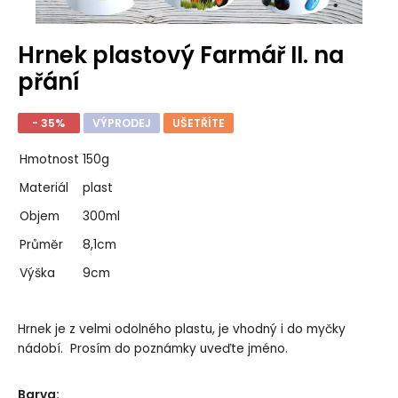
Hrnek plastový Farmář II. na
přání
- 35%
VÝPRODEJ
UŠETŘÍTE
Hmotnost
150g
Materiál
plast
Objem
300ml
Průměr
8,1cm
Výška
9cm
Hrnek je z velmi odolného plastu, je vhodný i do myčky
nádobí. Prosím do poznámky uveďte jméno.
Barva
: