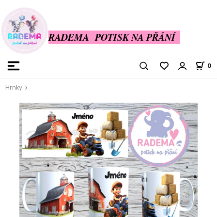
RADEMA POTISK NA PŘÁNÍ
0
Hrnky