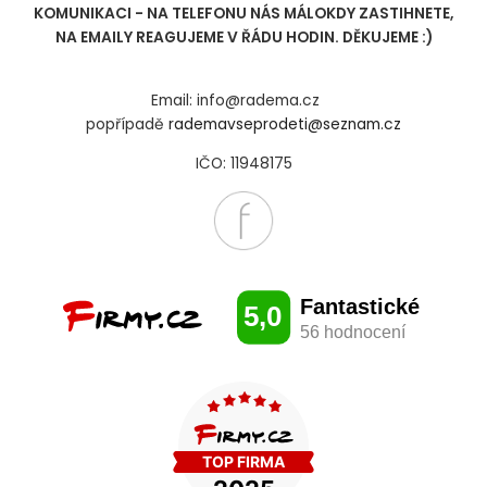
KOMUNIKACI - NA TELEFONU NÁS MÁLOKDY ZASTIHNETE,
NA EMAILY REAGUJEME V ŘÁDU HODIN. DĚKUJEME :)
Email: info@radema.cz
popřípadě
rademavseprodeti@seznam.cz
IČO: 11948175