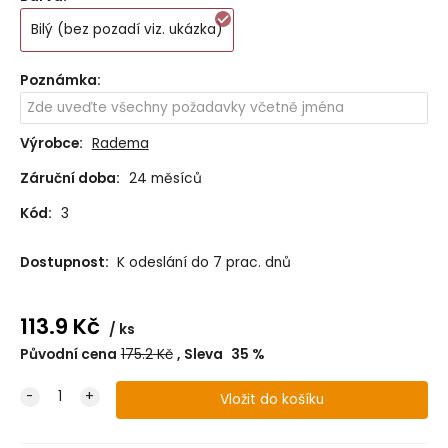
Bilý (bez pozadí viz. ukázka)
Poznámka
:
Výrobce:
Radema
Záruční doba:
24 měsíců
Kód:
3
Dostupnost:
K odeslání do 7 prac. dnů
113.9
Kč
ks
Původní cena
175.2
Kč
Sleva
35
%