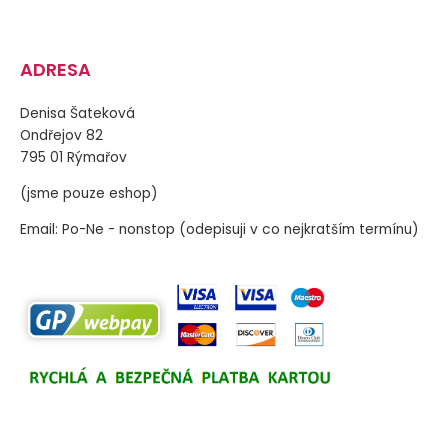
ADRESA
Denisa Šateková
Ondřejov 82
795 01 Rýmařov
(jsme pouze eshop)
Email: Po-Ne - nonstop (odepisuji v co nejkratším termínu)