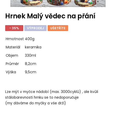
Hrnek Malý vědec na přání
- 35%
VÝPRODEJ
UŠETŘÍTE
Hmotnost
400g
Materiál
keramika
Objem
330ml
Průměr
8,2cm
Výška
9,5cm
Lze mýt v myčce nádobí (max. 3000cyklů) , ale kvůli
stálobarevnosti hrnku se to nedoporučuje
(my dáváme do myčky a vše drží)