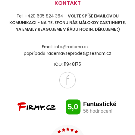
KONTAKT
Tel: +420 605 824 364 -
VOLTE SPÍŠE EMAILOVOU
KOMUNIKACI - NA TELEFONU NÁS MÁLOKDY ZASTIHNETE,
NA EMAILY REAGUJEME V ŘÁDU HODIN. DĚKUJEME :)
Email: info@radema.cz
popřípadě
rademavseprodeti@seznam.cz
IČO: 11948175