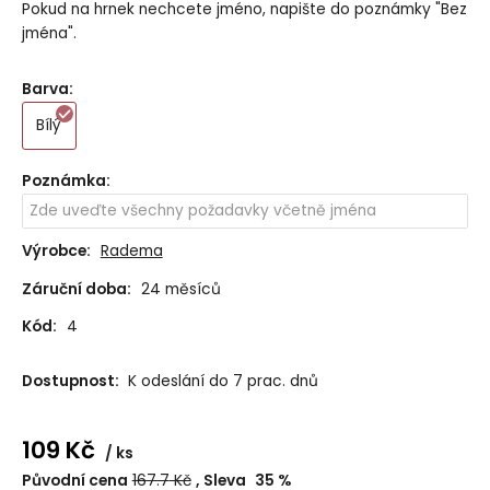
Pokud na hrnek nechcete jméno, napište do poznámky "Bez
jména".
Barva
:
Bílý
Poznámka
:
Výrobce:
Radema
Záruční doba:
24 měsíců
Kód:
4
Dostupnost:
K odeslání do 7 prac. dnů
109
Kč
ks
Původní cena
167.7
Kč
Sleva
35
%