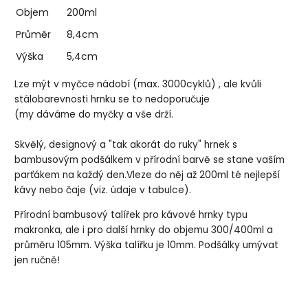
Objem
200ml
Průměr
8,4cm
Výška
5,4cm
Lze mýt v myčce nádobí (max. 3000cyklů) , ale kvůli
stálobarevnosti hrnku se to nedoporučuje
(my dáváme do myčky a vše drží.
Skvělý, designový a "tak akorát do ruky" hrnek s
bambusovým podšálkem v přírodní barvě se stane vaším
parťákem na každý den.Vleze do něj až 200ml té nejlepší
kávy nebo čaje (viz. údaje v tabulce).
Přírodní bambusový talířek pro kávové hrnky typu
makronka, ale i pro další hrnky do objemu 300/400ml a
průměru 105mm. Výška talířku je 10mm. Podšálky umývat
jen ručně!