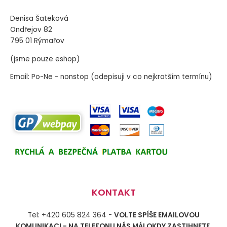
Denisa Šateková
Ondřejov 82
795 01 Rýmařov
(jsme pouze eshop)
Email: Po-Ne - nonstop (odepisuji v co nejkratším termínu)
KONTAKT
Tel: +420 605 824 364 -
VOLTE SPÍŠE EMAILOVOU
KOMUNIKACI - NA TELEFONU NÁS MÁLOKDY ZASTIHNETE,