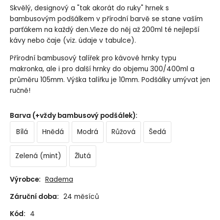
Skvělý, designový a "tak akorát do ruky" hrnek s
bambusovým podšálkem v přírodní barvě se stane vaším
parťákem na každý den.Vleze do něj až 200ml té nejlepší
kávy nebo čaje (viz. údaje v tabulce).
Přírodní bambusový talířek pro kávové hrnky typu
makronka, ale i pro další hrnky do objemu 300/400ml a
průměru 105mm. Výška talířku je 10mm. Podšálky umývat jen
ručně!
Barva (+vždy bambusový podšálek)
:
Bílá
Hnědá
Modrá
Růžová
Šedá
Zelená (mint)
Žlutá
Výrobce:
Radema
Záruční doba:
24 měsíců
Kód:
4