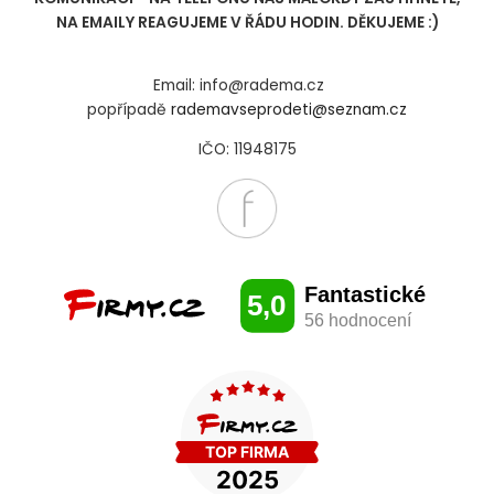
NA EMAILY REAGUJEME V ŘÁDU HODIN. DĚKUJEME :)
Email: info@radema.cz
popřípadě
rademavseprodeti@seznam.cz
IČO: 11948175