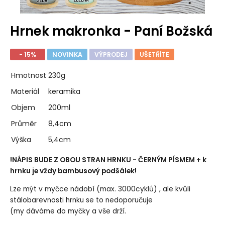
Hrnek makronka - Paní Božská
- 15%
NOVINKA
VÝPRODEJ
UŠETŘÍTE
Hmotnost
230g
Materiál
keramika
Objem
200ml
Průměr
8,4cm
Výška
5,4cm
!NÁPIS BUDE Z OBOU STRAN HRNKU - ČERNÝM PÍSMEM + k
hrnku je vždy bambusový podšálek!
Lze mýt v myčce nádobí (max. 3000cyklů) , ale kvůli
stálobarevnosti hrnku se to nedoporučuje
(my dáváme do myčky a vše drží.