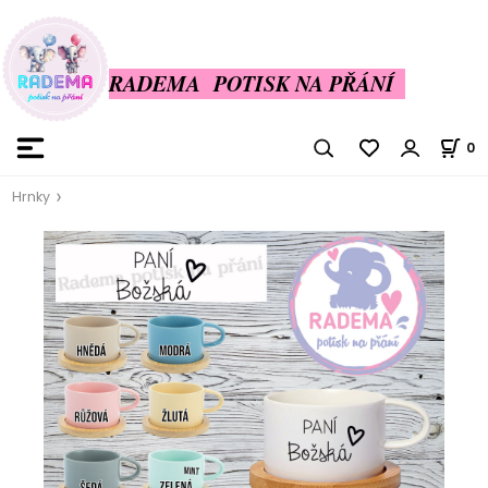
RADEMA POTISK NA PŘÁNÍ
0
Hrnky