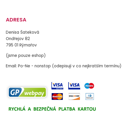
ADRESA
Denisa Šateková
Ondřejov 82
795 01 Rýmařov
(jsme pouze eshop)
Email: Po-Ne - nonstop (odepisuji v co nejkratším termínu)