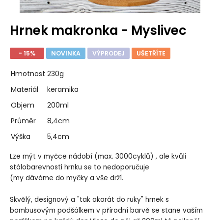
Hrnek makronka - Myslivec
- 15%
NOVINKA
VÝPRODEJ
UŠETŘÍTE
Hmotnost
230g
Materiál
keramika
Objem
200ml
Průměr
8,4cm
Výška
5,4cm
Lze mýt v myčce nádobí (max. 3000cyklů) , ale kvůli
stálobarevnosti hrnku se to nedoporučuje
(my dáváme do myčky a vše drží.
Skvělý, designový a "tak akorát do ruky" hrnek s
bambusovým podšálkem v přírodní barvě se stane vaším