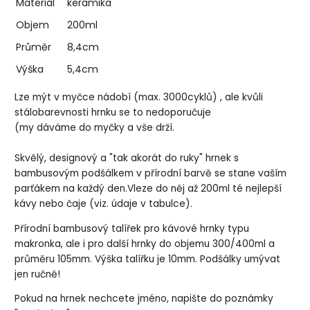
Materiál
keramika
Objem
200ml
Průměr
8,4cm
Výška
5,4cm
Lze mýt v myčce nádobí (max. 3000cyklů) , ale kvůli
stálobarevnosti hrnku se to nedoporučuje
(my dáváme do myčky a vše drží.
Skvělý, designový a "tak akorát do ruky" hrnek s
bambusovým podšálkem v přírodní barvě se stane vaším
parťákem na každý den.Vleze do něj až 200ml té nejlepší
kávy nebo čaje (viz. údaje v tabulce).
Přírodní bambusový talířek pro kávové hrnky typu
makronka, ale i pro další hrnky do objemu 300/400ml a
průměru 105mm. Výška talířku je 10mm. Podšálky umývat
jen ručně!
Pokud na hrnek nechcete jméno, napište do poznámky