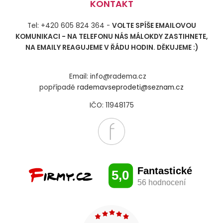
KONTAKT
Tel: +420 605 824 364 -
VOLTE SPÍŠE EMAILOVOU
KOMUNIKACI - NA TELEFONU NÁS MÁLOKDY ZASTIHNETE,
NA EMAILY REAGUJEME V ŘÁDU HODIN. DĚKUJEME :)
Email: info@radema.cz
popřípadě
rademavseprodeti@seznam.cz
IČO: 11948175