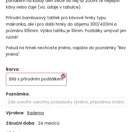
parťákem na každý den.Vleze do něj až 200ml té nejlepší
kávy nebo čaje (viz. údaje v tabulce).
Přírodní bambusový talířek pro kávové hrnky typu
makronka, ale i pro další hrnky do objemu 300/400ml a
průměru 105mm. Výška talířku je 10mm. Podšálky umývat jen
ručně!
Pokud na hrnek nechcete jméno, napište do poznámky "Bez
jména".
Barva
:
Bílá s přírodním podšálkem
Poznámka
:
Výrobce:
Radema
Záruční doba:
24 měsíců