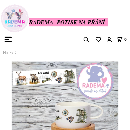
RADEMA POTISK NA PŘÁNÍ
0
Hrnky