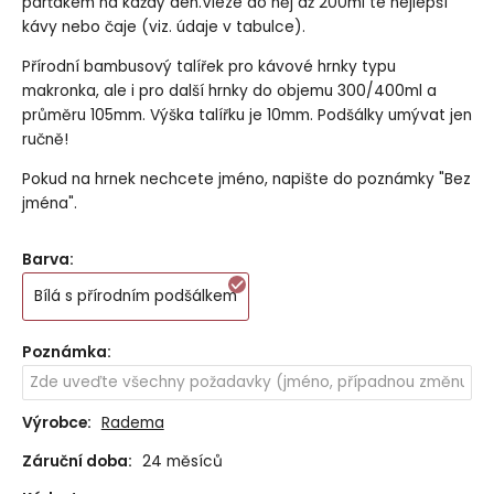
parťákem na každý den.Vleze do něj až 200ml té nejlepší
kávy nebo čaje (viz. údaje v tabulce).
Přírodní bambusový talířek pro kávové hrnky typu
makronka, ale i pro další hrnky do objemu 300/400ml a
průměru 105mm. Výška talířku je 10mm. Podšálky umývat jen
ručně!
Pokud na hrnek nechcete jméno, napište do poznámky "Bez
jména".
Barva
:
Bílá s přírodním podšálkem
Poznámka
:
Výrobce:
Radema
Záruční doba:
24 měsíců