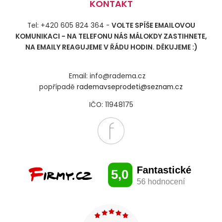
KONTAKT
Tel: +420 605 824 364 -
VOLTE SPÍŠE EMAILOVOU
KOMUNIKACI - NA TELEFONU NÁS MÁLOKDY ZASTIHNETE,
NA EMAILY REAGUJEME V ŘÁDU HODIN. DĚKUJEME :)
Email: info@radema.cz
popřípadě
rademavseprodeti@seznam.cz
IČO: 11948175