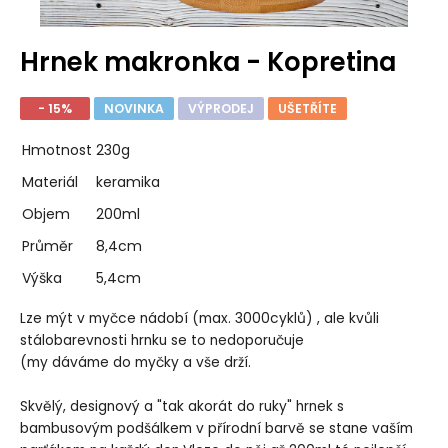
Hrnek makronka - Kopretina
- 15%
NOVINKA
VÝPRODEJ
UŠETŘÍTE
Hmotnost
230g
Materiál
keramika
Objem
200ml
Průměr
8,4cm
Výška
5,4cm
Lze mýt v myčce nádobí (max. 3000cyklů) , ale kvůli
stálobarevnosti hrnku se to nedoporučuje
(my dáváme do myčky a vše drží.
Skvělý, designový a "tak akorát do ruky" hrnek s
bambusovým podšálkem v přírodní barvě se stane vaším