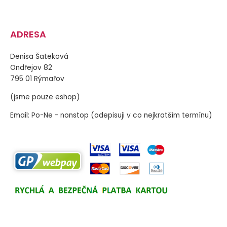
ADRESA
Denisa Šateková
Ondřejov 82
795 01 Rýmařov
(jsme pouze eshop)
Email: Po-Ne - nonstop (odepisuji v co nejkratším termínu)