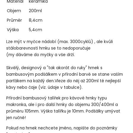
Materiál
keramika
Objem
200ml
Průměr
8,4cm
Výška
5,4cm
Lze mýt v myčce nádobí (max. 3000cyklů) , ale kvůli
stálobarevnosti hrnku se to nedoporučuje
(my dáváme do myčky a vše drží.
Skvělý, designový a "tak akorát do ruky" hrnek s
bambusovým podšálkem v přírodní barvě se stane vaším
parťákem na každý den.Vleze do něj až 200ml té nejlepší
kávy nebo čaje (viz. údaje v tabulce).
Přírodní bambusový talířek pro kávové hrnky typu
makronka, ale i pro další hrnky do objemu 300/400ml a
průměru 105mm. Výška talířku je 10mm. Podšálky umývat
jen ručně!
Pokud na hrnek nechcete jméno, napište do poznámky