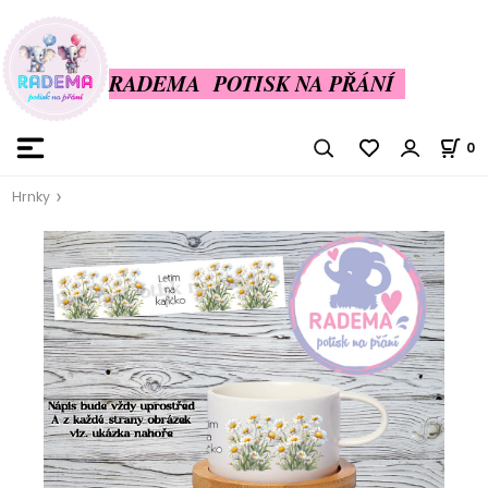
RADEMA POTISK NA PŘÁNÍ
0
Hrnky