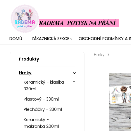
RADEMA POTISK NA PŘÁNÍ
DOMŮ
ZÁKAZNICKÁ SEKCE
OBCHODNÍ PODMÍNKY A 
Hrnky
Produkty
Hrnky
Keramický - klasika
330ml
Plastový - 330ml
Plecháčky - 330ml
Keramický -
makronka 200ml