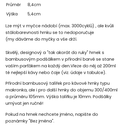
Průměr
8,4cm
Výška
5,4cm
Lze mýt v myčce nádobí (max. 3000cyklů) , ale kvůli
stálobarevnosti hrnku se to nedoporučuje
(my dáváme do myčky a vše drží.
Skvělý, designový a "tak akorát do ruky" hrnek s
bambusovým podšálkem v přírodní barvě se stane
vaším parťákem na každý den.Vleze do něj až 200ml
té nejlepší kávy nebo čaje (viz. údaje v tabulce).
Přírodní bambusový talířek pro kávové hrnky typu
makronka, ale i pro další hrnky do objemu 300/400ml
a průměru 105mm. Výška talířku je 10mm. Podšálky
umývat jen ručně!
Pokud na hrnek nechcete jméno, napište do
poznámky "Bez jména".