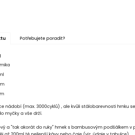
ktu
Potřebujete poradit?
g
amika
ml
cm
cm
e nádobí (max. 3000cyklů) , ale kvůli stálobarevnosti hrnku 
 myčky a vše drží.
nový a "tak akorát do ruky" hrnek s bambusovým podšálkem v 
j až 200ml té nejlepší kávy nebo čaje (viz. údaje v tabulce).