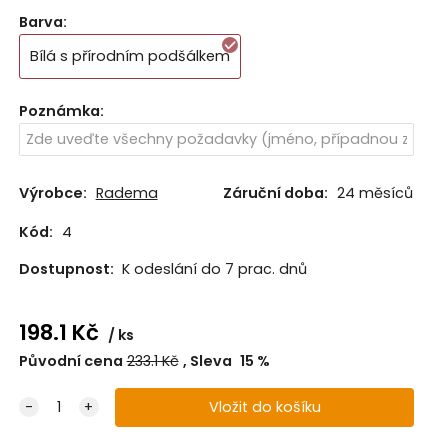
Barva
:
Bílá s přírodním podšálkem
Poznámka
:
Výrobce:
Radema
Záruční doba:
24 měsíců
Kód:
4
Dostupnost:
K odeslání do 7 prac. dnů
198.1
Kč
ks
Původní cena
233.1
Kč
Sleva
15
%