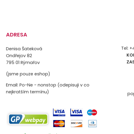
ADRESA
Tel: 
Denisa Šateková
KO
Ondřejov 82
ZA
795 01 Rýmařov
(jsme pouze eshop)
Email: Po-Ne - nonstop (odepisuji v co
nejkratším termínu)
po