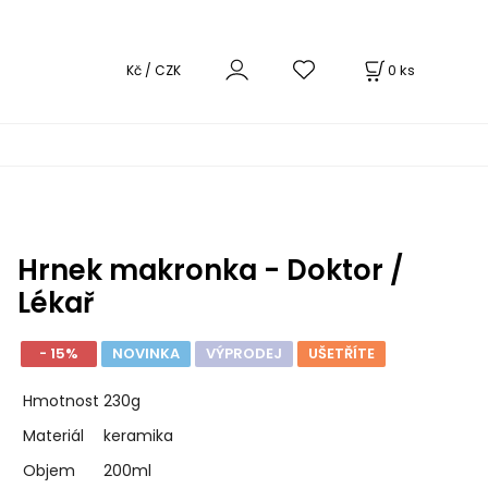
0
ks
Kč / CZK
Hrnek makronka - Doktor /
Lékař
- 15%
NOVINKA
VÝPRODEJ
UŠETŘÍTE
Hmotnost
230g
Materiál
keramika
Objem
200ml