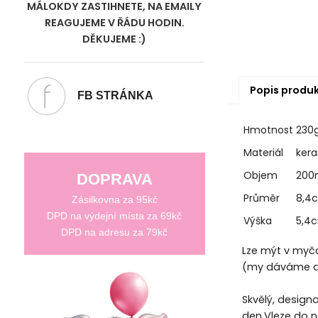
MÁLOKDY ZASTIHNETE, NA EMAILY
REAGUJEME V ŘÁDU HODIN.
DĚKUJEME :)
Popis produ
FB STRÁNKA
Hmotnost
230
Materiál
ker
Objem
200
DOPRAVA
Průměr
8,4
Zásilkovna za 95kč
DPD na výdejní místa za 69kč
Výška
5,4
DPD na adresu za 79kč
Lze mýt v myčc
(my dáváme do
Skvělý, desig
den.Vleze do ně