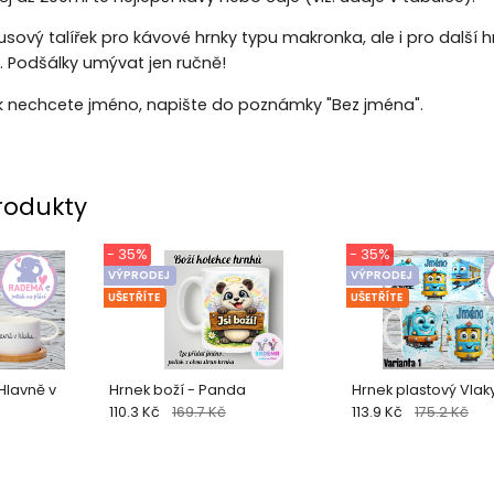
sový talířek pro kávové hrnky typu makronka, ale i pro dal
m. Podšálky umývat jen ručně!
k nechcete jméno, napište do poznámky "Bez jména".
rodukty
- 35%
- 35%
VÝPRODEJ
VÝPRODEJ
UŠETŘÍTE
UŠETŘÍTE
Hlavně v
Hrnek boží - Panda
Hrnek plastový Vlaky
110.3 Kč
169.7 Kč
113.9 Kč
175.2 Kč