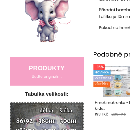
Přírodní bambu
talířku je 10m
Pokud na hrne
Podobné p
- 15%
PRODUKTY
NOVINKA
Buďte originální.
VÝPRODEJ
UŠETŘÍTE
Tabulka velikostí:
Hrnek makronka - 
klidu..
198.1 Kč
233.1 Kč