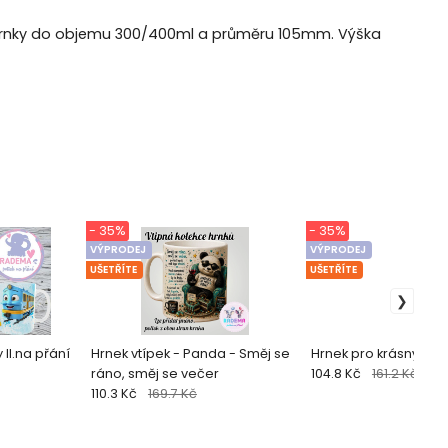
ší hrnky do objemu 300/400ml a průměru 105mm. Výška
- 35%
- 35%
VÝPRODEJ
VÝPRODEJ
UŠETŘÍTE
UŠETŘÍTE
 II.na přání
Hrnek vtípek - Panda - Směj se
Hrnek pro krásný den
ráno, směj se večer
104.8 Kč
161.2 Kč
110.3 Kč
169.7 Kč