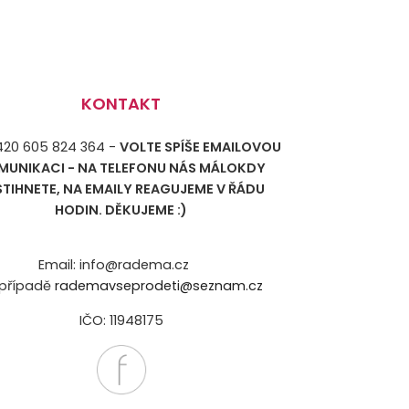
KONTAKT
+420 605 824 364 -
VOLTE SPÍŠE EMAILOVOU
MUNIKACI - NA TELEFONU NÁS MÁLOKDY
STIHNETE, NA EMAILY REAGUJEME V ŘÁDU
HODIN. DĚKUJEME :)
Email: info@radema.cz
případě
rademavseprodeti@seznam.cz
IČO: 11948175