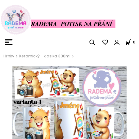
RADEMA POTISK NA PŘÁNÍ
0
Hrnky
Keramický - klasika 330ml