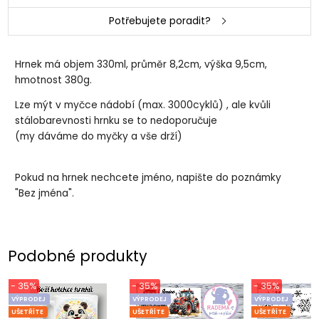
Potřebujete poradit?
Hrnek má objem 330ml, průměr 8,2cm, výška 9,5cm,
hmotnost 380g.
Lze mýt v myčce nádobí (max. 3000cyklů) , ale kvůli
stálobarevnosti hrnku se to nedoporučuje
(my dáváme do myčky a vše drží)
Pokud na hrnek nechcete jméno, napište do poznámky
"Bez jména".
Podobné produkty
- 35%
- 35%
- 35%
VÝPRODEJ
VÝPRODEJ
VÝPRODEJ
UŠETŘÍTE
UŠETŘÍTE
UŠETŘÍTE