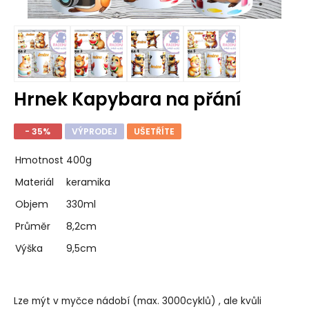
Hrnek Kapybara na přání
- 35%
VÝPRODEJ
UŠETŘÍTE
Hmotnost
400g
Materiál
keramika
Objem
330ml
Průměr
8,2cm
Výška
9,5cm
Lze mýt v myčce nádobí (max. 3000cyklů) , ale kvůli