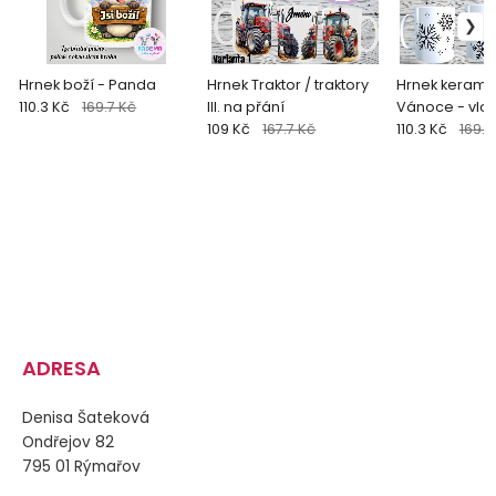
Hrnek boží - Panda
Hrnek Traktor / traktory
Hrnek kerami
110.3 Kč
169.7 Kč
III. na přání
Vánoce - vloč
109 Kč
167.7 Kč
přání
110.3 Kč
169.7
ADRESA
Denisa Šateková
Ondřejov 82
795 01 Rýmařov