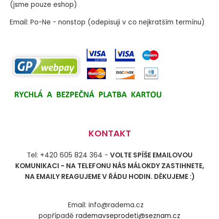
(jsme pouze eshop)
Email: Po-Ne - nonstop (odepisuji v co nejkratším termínu)
KONTAKT
Tel: +420 605 824 364 -
VOLTE SPÍŠE EMAILOVOU
KOMUNIKACI - NA TELEFONU NÁS MÁLOKDY ZASTIHNETE,
NA EMAILY REAGUJEME V ŘÁDU HODIN. DĚKUJEME :)
Email: info@radema.cz
popřípadě
rademavseprodeti@seznam.cz