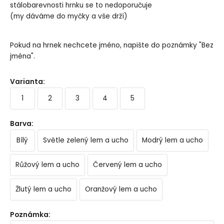
stálobarevnosti hrnku se to nedoporučuje
(my dáváme do myčky a vše drží)
Pokud na hrnek nechcete jméno, napište do poznámky "Bez
jména".
Varianta
:
1
2
3
4
5
Barva
:
Bílý
Světle zelený lem a ucho
Modrý lem a ucho
Růžový lem a ucho
Červený lem a ucho
Žlutý lem a ucho
Oranžový lem a ucho
Poznámka
: