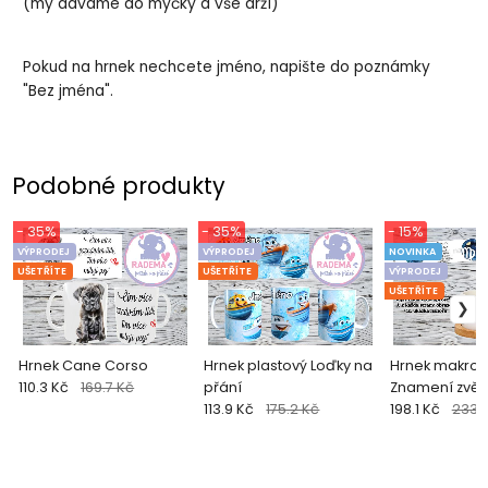
(my dáváme do myčky a vše drží)
Pokud na hrnek nechcete jméno, napište do poznámky
"Bez jména".
Podobné produkty
- 35%
- 35%
- 15%
VÝPRODEJ
VÝPRODEJ
NOVINKA
UŠETŘÍTE
UŠETŘÍTE
VÝPRODEJ
UŠETŘÍTE
Hrnek Cane Corso
Hrnek plastový Loďky na
Hrnek makron
110.3 Kč
169.7 Kč
přání
Znamení zvěr
113.9 Kč
175.2 Kč
Panna
198.1 Kč
233.1