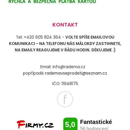
KONTAKT
Tel: +420 605 824 364 -
VOLTE SPÍŠE EMAILOVOU
KOMUNIKACI - NA TELEFONU NÁS MÁLOKDY ZASTIHNETE,
NA EMAILY REAGUJEME V ŘÁDU HODIN. DĚKUJEME :)
Email: info@radema.cz
popřípadě
rademavseprodeti@seznam.cz
IČO: 11948175