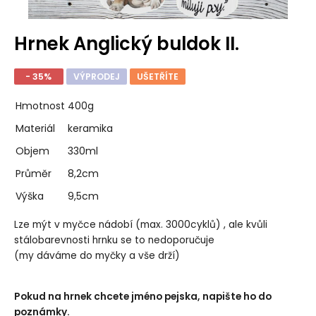
Hrnek Anglický buldok II.
- 35%
VÝPRODEJ
UŠETŘÍTE
Hmotnost
400g
Materiál
keramika
Objem
330ml
Průměr
8,2cm
Výška
9,5cm
Lze mýt v myčce nádobí (max. 3000cyklů) , ale kvůli
stálobarevnosti hrnku se to nedoporučuje
(my dáváme do myčky a vše drží)
Pokud na hrnek chcete jméno pejska, napište ho do
poznámky.