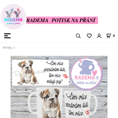
RADEMA POTISK NA PŘÁNÍ
0
Hrnky