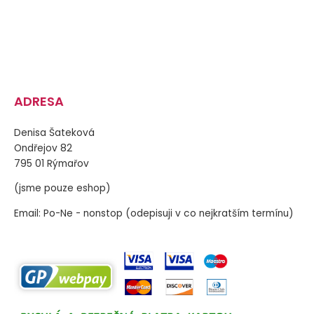
ADRESA
Denisa Šateková
Ondřejov 82
795 01 Rýmařov
(jsme pouze eshop)
Email: Po-Ne - nonstop (odepisuji v co nejkratším termínu)