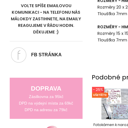
ROZMĚRY - H
VOLTE SPÍŠE EMAILOVOU
Rozměry 20 x
KOMUNIKACI - NA TELEFONU NÁS
Tloušťka 7mm
MÁLOKDY ZASTIHNETE, NA EMAILY
REAGUJEME V ŘÁDU HODIN.
ROZMĚRY - H
DĚKUJEME :)
Rozměry 15 x 1
Tloušťka 7mm
FB STRÁNKA
Podobné p
DOPRAVA
- 25%
UŠETŘÍTE
Zásilkovna za 95kč
DPD na výdejní místa za 69kč
DPD na adresu za 79kč
Fotokámen k naroze