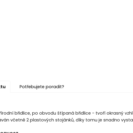
ktu
Potřebujete poradit?
írodní břidlice, po obvodu štípaná břidlice - tvoří okrasný vzhl
án včetně 2 plastových stojánků, díky tomu je snadno vystav