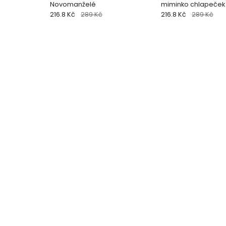
Novomanželé
miminko chlapeček
216.8 Kč
289 Kč
216.8 Kč
289 Kč