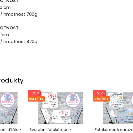
MOTNOST
 20 cm
 / hmotnost 700g
MOTNOST
5 cm
 / hmotnost 420g
rodukty
- 25%
- 25%
UŠETŘÍTE
UŠETŘÍTE
ní dítěte -
Svatební fotokámen -
Fotokámen k narozen