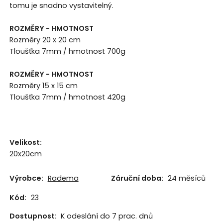
tomu je snadno vystavitelný.
ROZMĚRY - HMOTNOST
Rozměry 20 x 20 cm
Tloušťka 7mm / hmotnost 700g
ROZMĚRY - HMOTNOST
Rozměry 15 x 15 cm
Tloušťka 7mm / hmotnost 420g
Velikost
:
20x20cm
Výrobce:
Radema
Záruční doba:
24 měsíců
Kód:
23
Dostupnost:
K odeslání do 7 prac. dnů