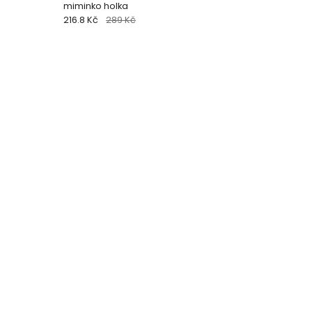
miminko holka
216.8 Kč
289 Kč