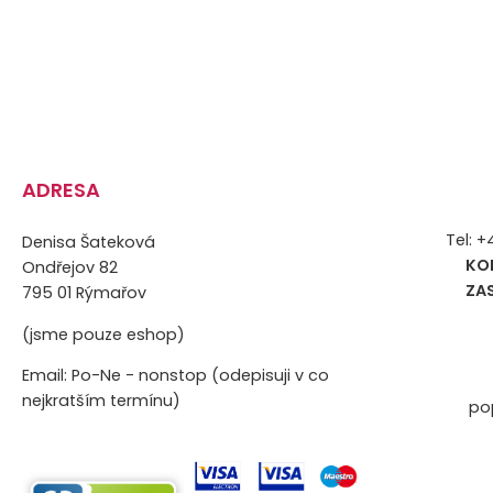
ADRESA
Tel: 
Denisa Šateková
KO
Ondřejov 82
ZA
795 01 Rýmařov
(jsme pouze eshop)
Email: Po-Ne - nonstop (odepisuji v co
nejkratším termínu)
po