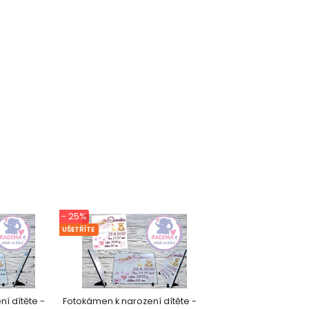
- 25%
UŠETŘÍTE
í dítěte -
Fotokámen k narození dítěte -