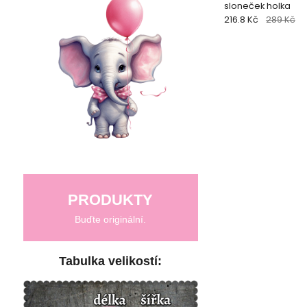
sloneček holka
216.8 Kč
289 Kč
PRODUKTY
Buďte originální.
Tabulka velikostí: