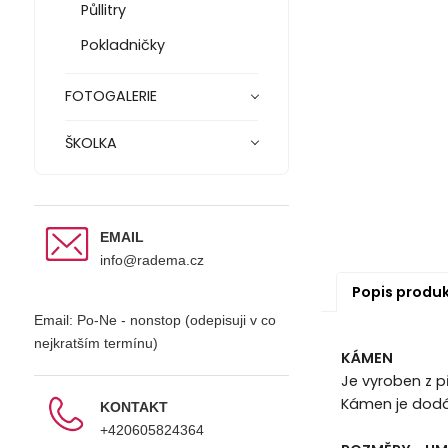
Půllitry
Pokladničky
FOTOGALERIE
ŠKOLKA
EMAIL
info@radema.cz
Popis produ
Email: Po-Ne - nonstop (odepisuji v co
nejkratším termínu)
KÁMEN
Je vyroben z př
Kámen je dodáv
KONTAKT
+420605824364