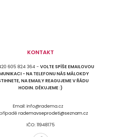
KONTAKT
+420 605 824 364 -
VOLTE SPÍŠE EMAILOVOU
MUNIKACI - NA TELEFONU NÁS MÁLOKDY
STIHNETE, NA EMAILY REAGUJEME V ŘÁDU
HODIN. DĚKUJEME :)
Email: info@radema.cz
případě
rademavseprodeti@seznam.cz
IČO: 11948175