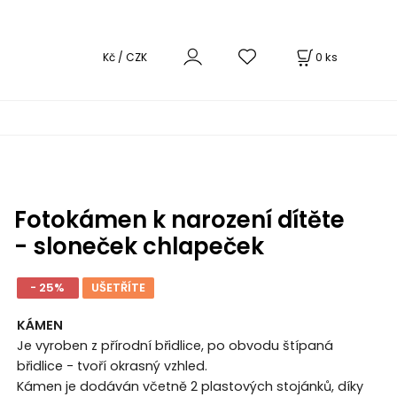
0
ks
Kč / CZK
Fotokámen k narození dítěte
- sloneček chlapeček
- 25%
UŠETŘÍTE
KÁMEN
Je vyroben z přírodní břidlice, po obvodu štípaná
břidlice - tvoří okrasný vzhled.
Kámen je dodáván včetně 2 plastových stojánků, díky