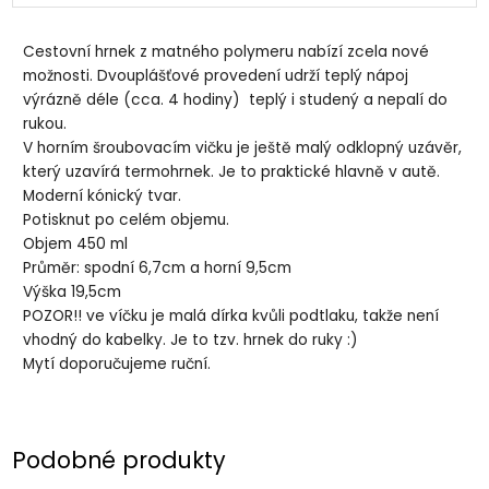
Cestovní hrnek z matného polymeru nabízí zcela nové
možnosti. Dvouplášťové provedení udrží teplý nápoj
výrázně déle (cca. 4 hodiny) teplý i studený a nepalí do
rukou.
V horním šroubovacím vičku je ještě malý odklopný uzávěr,
který uzavírá termohrnek. Je to praktické hlavně v autě.
Moderní kónický tvar.
Potisknut po celém objemu.
Objem 450 ml
Průměr: spodní 6,7cm a horní 9,5cm
Výška 19,5cm
POZOR!! ve víčku je malá dírka kvůli podtlaku, takže není
vhodný do kabelky. Je to tzv. hrnek do ruky :)
Mytí doporučujeme ruční.
Podobné produkty