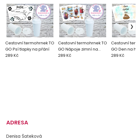
Cestovní termohrnek TO
Cestovní termohrnek TO
Cestovní ter
GO Psí tlapky na přání
GO Nápoje zimní na
GO Den na ho
289 Kč
přání
289 Kč
289 Kč
ADRESA
Denisa Šateková