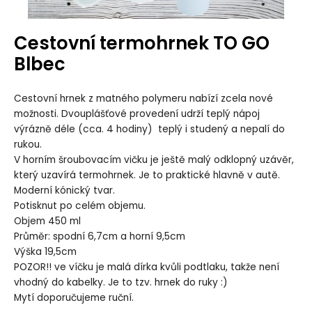
Cestovní termohrnek TO GO
Blbec
Cestovní hrnek z matného polymeru nabízí zcela nové
možnosti. Dvouplášťové provedení udrží teplý nápoj
výrázně déle (cca. 4 hodiny) teplý i studený a nepalí do
rukou.
V horním šroubovacím vičku je ještě malý odklopný uzávěr,
který uzavírá termohrnek. Je to praktické hlavně v autě.
Moderní kónický tvar.
Potisknut po celém objemu.
Objem 450 ml
Průměr: spodní 6,7cm a horní 9,5cm
Výška 19,5cm
POZOR!! ve víčku je malá dírka kvůli podtlaku, takže není
vhodný do kabelky. Je to tzv. hrnek do ruky :)
Mytí doporučujeme ruční.