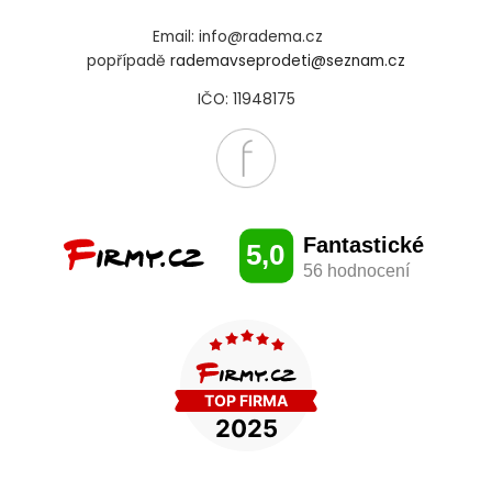
Email: info@radema.cz
popřípadě
rademavseprodeti@seznam.cz
IČO: 11948175