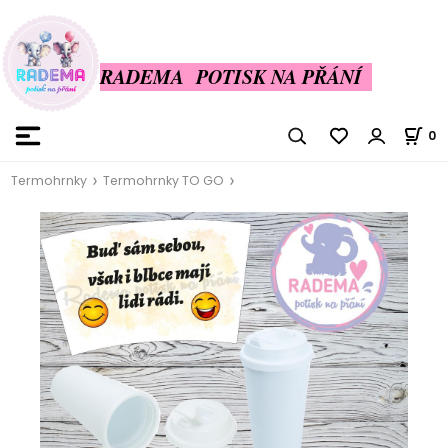
RADEMA POTISK NA PŘÁNÍ
0
Termohrnky
Termohrnky TO GO