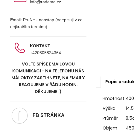
info@radema.cz
Email: Po-Ne - nonstop (odepisuji v co
nejkratším termínu)
KONTAKT
+420605824364
VOLTE SPÍŠE EMAILOVOU
KOMUNIKACI - NA TELEFONU NÁS
MÁLOKDY ZASTIHNETE, NA EMAILY
Popis produ
REAGUJEME V ŘÁDU HODIN.
DĚKUJEME :)
Hmotnost
400
Výška
14,
FB STRÁNKA
Průměr
8,5
Objem
450