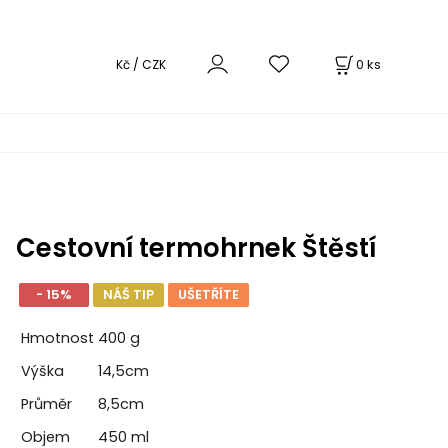
0
ks
Kč / CZK
Cestovní termohrnek Štěstí
- 15%
NÁŠ TIP
UŠETŘÍTE
Hmotnost
400 g
Výška
14,5cm
Průměr
8,5cm
Objem
450 ml