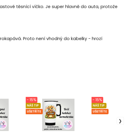
astové těsnící víčko. Je super hlavně do auta, protože
prokapává. Proto není vhodný do kabelky - hrozí
- 15%
- 15%
NÁŠ TIP
NÁŠ TIP
UŠETŘÍTE
UŠETŘÍTE