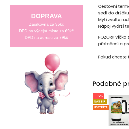
Cestovní termo
sedí do držáku
DOPRAVA
Mytí zvolte ra
Zásilkovna za 95kč
Nápoj vydrží te
DPD na výdejní místa za 69kč
POZOR!! víčko 
DPD na adresu za 79kč
přetočení a p
Pokud chcete 
Podobné p
- 15%
NÁŠ TIP
UŠETŘÍTE