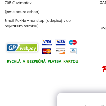
ZA
795 01 Rýmařov
(jsme pouze eshop)
Email: Po-Ne - nonstop (odepisuji v co
nejkratším termínu)
po