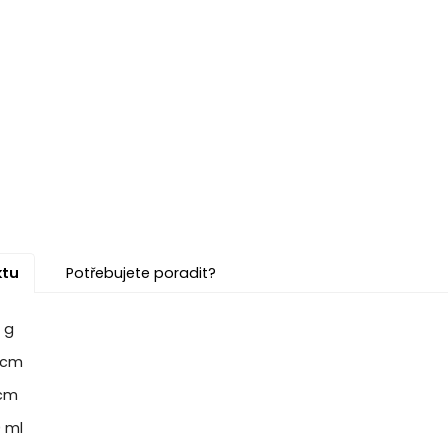
ktu
Potřebujete poradit?
 g
5cm
cm
 ml