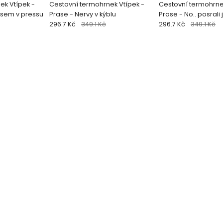
ek Vtípek -
Cestovní termohrnek Vtípek -
Cestovní termohrne
jsem v pressu
Prase - Nervy v kýblu
Prase - No.. posrali
296.7 Kč
349.1 Kč
296.7 Kč
349.1 Kč