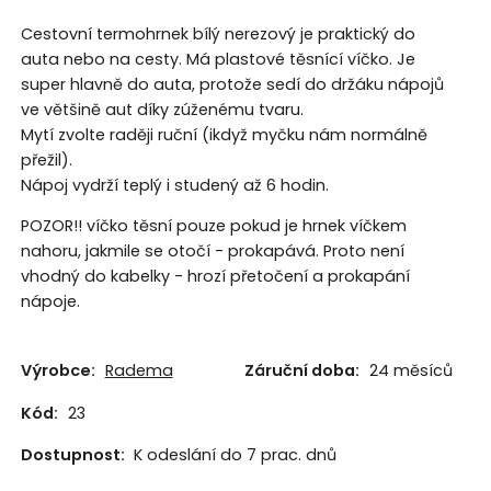
Cestovní termohrnek bílý nerezový je praktický do
auta nebo na cesty. Má plastové těsnící víčko. Je
super hlavně do auta, protože sedí do držáku nápojů
ve většině aut díky zúženému tvaru.
Mytí zvolte raději ruční (ikdyž myčku nám normálně
přežil).
Nápoj vydrží teplý i studený až 6 hodin.
POZOR!! víčko těsní pouze pokud je hrnek víčkem
nahoru, jakmile se otočí - prokapává. Proto není
vhodný do kabelky - hrozí přetočení a prokapání
nápoje.
Výrobce:
Radema
Záruční doba:
24 měsíců
Kód:
23
Dostupnost:
K odeslání do 7 prac. dnů