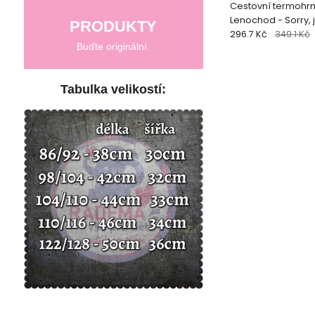
Cestovní termohrn
Lenochod - Sorry, 
PRODUKTY
296.7 Kč
349.1 Kč
Buďte originální.
Tabulka velikostí: