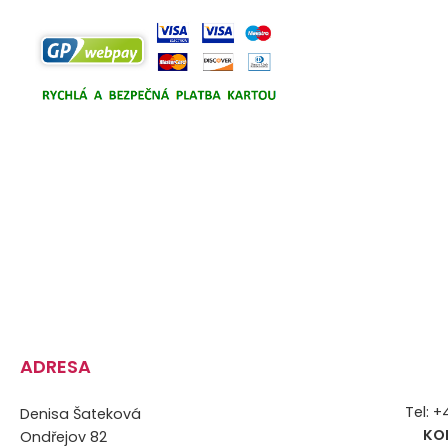
ADRESA
Tel: 
Denisa Šateková
KO
Ondřejov 82