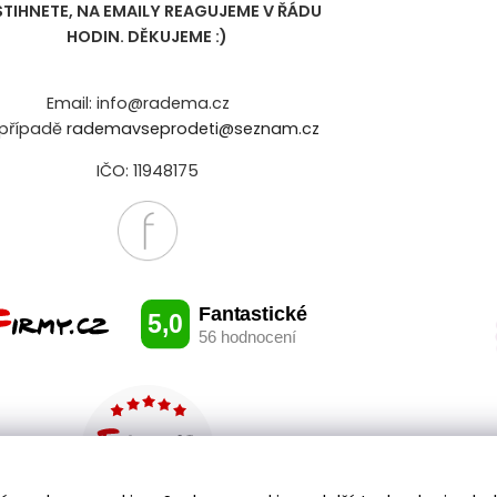
STIHNETE, NA EMAILY REAGUJEME V ŘÁDU
HODIN. DĚKUJEME :)
Email: info@radema.cz
případě
rademavseprodeti@seznam.cz
IČO: 11948175