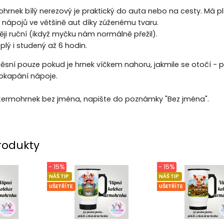
hrnek bílý nerezový je praktický do auta nebo na cesty. Má pl
 nápojů ve většině aut díky zúženému tvaru.
ději ruční (ikdyž myčku nám normálně přežil).
plý i studený až 6 hodin.
těsní pouze pokud je hrnek víčkem nahoru, jakmile se otočí - 
rokapání nápoje.
termohrnek bez jména, napište do poznámky "Bez jména".
rodukty
- 15%
- 15%
NÁŠ TIP
NÁŠ TIP
UŠETŘÍTE
UŠETŘÍTE